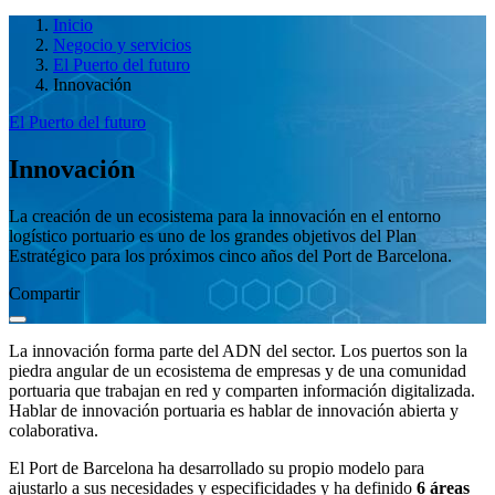
Inicio
Negocio y servicios
El Puerto del futuro
Innovación
El Puerto del futuro
Innovación
La creación de un ecosistema para la innovación en el entorno
logístico portuario es uno de los grandes objetivos del Plan
Estratégico para los próximos cinco años del Port de Barcelona.
Compartir
La innovación forma parte del ADN del sector. Los puertos son la
piedra angular de un ecosistema de empresas y de una comunidad
portuaria que trabajan en red y comparten información digitalizada.
Hablar de innovación portuaria es hablar de innovación abierta y
colaborativa.
El Port de Barcelona ha desarrollado su propio modelo para
ajustarlo a sus necesidades y especificidades y ha definido
6 áreas