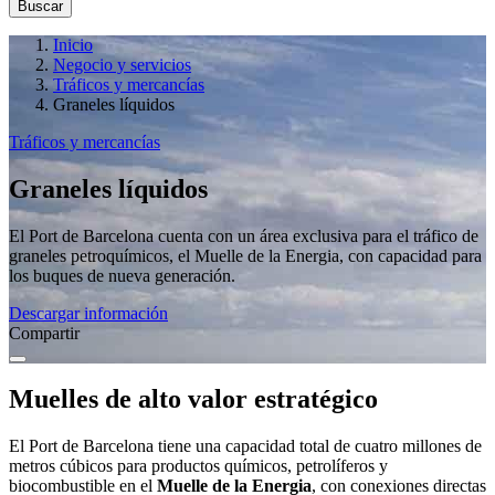
Inicio
Negocio y servicios
Tráficos y mercancías
Graneles líquidos
Tráficos y mercancías
Graneles líquidos
El Port de Barcelona cuenta con un área exclusiva para el tráfico de
graneles petroquímicos, el Muelle de la Energia, con capacidad para
los buques de nueva generación.
Descargar información
Compartir
Muelles de alto valor estratégico
El Port de Barcelona tiene una capacidad total de cuatro millones de
metros cúbicos para productos químicos, petrolíferos y
biocombustible en el
Muelle de la Energia
, con conexiones directas