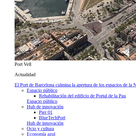
Port Vell
Actualidad
El Port de Barcelona culmina la apertura de los espacios de l
Espacio público
Rehabilitación del edificio de Portal de la Pau
Espacio público
Hub de innovación
Pier 01
BlueTechPort
Hub de innovación
Ocio y cultura
Economía azul