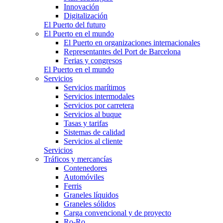
Innovación
Digitalización
El Puerto del futuro
El Puerto en el mundo
El Puerto en organizaciones internacionales
Representantes del Port de Barcelona
Ferias y congresos
El Puerto en el mundo
Servicios
Servicios marítimos
Servicios intermodales
Servicios por carretera
Servicios al buque
Tasas y tarifas
Sistemas de calidad
Servicios al cliente
Servicios
Tráficos y mercancías
Contenedores
Automóviles
Ferris
Graneles líquidos
Graneles sólidos
Carga convencional y de proyecto
Ro-Ro