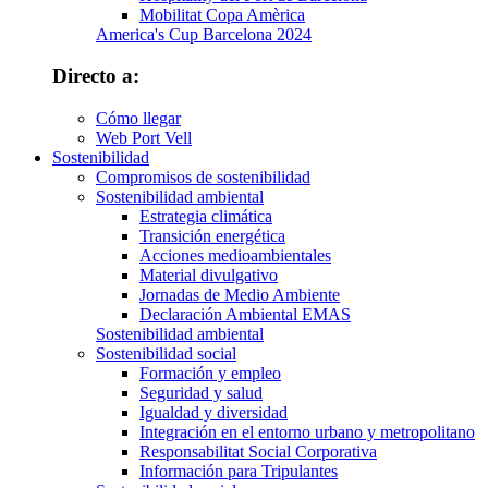
Mobilitat Copa Amèrica
America's Cup Barcelona 2024
Directo a:
Cómo llegar
Web Port Vell
Sostenibilidad
Compromisos de sostenibilidad
Sostenibilidad ambiental
Estrategia climática
Transición energética
Acciones medioambientales
Material divulgativo
Jornadas de Medio Ambiente
Declaración Ambiental EMAS
Sostenibilidad ambiental
Sostenibilidad social
Formación y empleo
Seguridad y salud
Igualdad y diversidad
Integración en el entorno urbano y metropolitano
Responsabilitat Social Corporativa
Información para Tripulantes