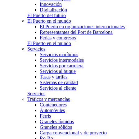
Innovación
Digitalización
El Puerto del futuro
El Puerto en el mundo
El Puerto en organizaciones internacionales
Representantes del Port de Barcelona
Ferias y congresos
El Puerto en el mundo
Servicios
Servicios marítimos
Servicios intermodales
Servicios por carretera
Servicios al buque
Tasas y tarifas
Sistemas de calidad
Servicios al cliente
Servicios
Tráficos y mercancías
Contenedores
Automóviles
Ferris
Graneles líquidos
Graneles sólidos
Carga convencional y de proyecto
Ro-Ro