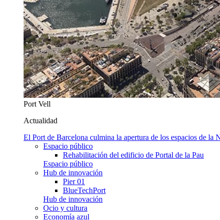
Port Vell
Actualidad
El Port de Barcelona culmina la apertura de los espacios de l
Espacio público
Rehabilitación del edificio de Portal de la Pau
Espacio público
Hub de innovación
Pier 01
BlueTechPort
Hub de innovación
Ocio y cultura
Economía azul