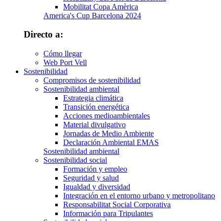
Mobilitat Copa Amèrica
America's Cup Barcelona 2024
Directo a:
Cómo llegar
Web Port Vell
Sostenibilidad
Compromisos de sostenibilidad
Sostenibilidad ambiental
Estrategia climática
Transición energética
Acciones medioambientales
Material divulgativo
Jornadas de Medio Ambiente
Declaración Ambiental EMAS
Sostenibilidad ambiental
Sostenibilidad social
Formación y empleo
Seguridad y salud
Igualdad y diversidad
Integración en el entorno urbano y metropolitano
Responsabilitat Social Corporativa
Información para Tripulantes