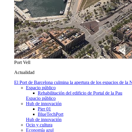
Port Vell
Actualidad
El Port de Barcelona culmina la apertura de los espacios de l
Espacio público
Rehabilitación del edificio de Portal de la Pau
Espacio público
Hub de innovación
Pier 01
BlueTechPort
Hub de innovación
Ocio y cultura
Economía azul