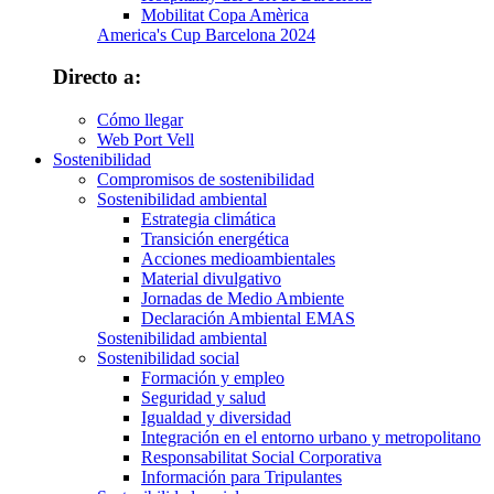
Mobilitat Copa Amèrica
America's Cup Barcelona 2024
Directo a:
Cómo llegar
Web Port Vell
Sostenibilidad
Compromisos de sostenibilidad
Sostenibilidad ambiental
Estrategia climática
Transición energética
Acciones medioambientales
Material divulgativo
Jornadas de Medio Ambiente
Declaración Ambiental EMAS
Sostenibilidad ambiental
Sostenibilidad social
Formación y empleo
Seguridad y salud
Igualdad y diversidad
Integración en el entorno urbano y metropolitano
Responsabilitat Social Corporativa
Información para Tripulantes