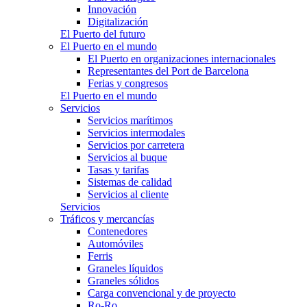
Innovación
Digitalización
El Puerto del futuro
El Puerto en el mundo
El Puerto en organizaciones internacionales
Representantes del Port de Barcelona
Ferias y congresos
El Puerto en el mundo
Servicios
Servicios marítimos
Servicios intermodales
Servicios por carretera
Servicios al buque
Tasas y tarifas
Sistemas de calidad
Servicios al cliente
Servicios
Tráficos y mercancías
Contenedores
Automóviles
Ferris
Graneles líquidos
Graneles sólidos
Carga convencional y de proyecto
Ro-Ro