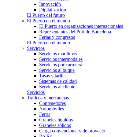
Innovación
Digitalización
El Puerto del futuro
El Puerto en el mundo
El Puerto en organizaciones internacionales
Representantes del Port de Barcelona
Ferias y congresos
El Puerto en el mundo
Servicios
Servicios marítimos
Servicios intermodales
Servicios por carretera
Servicios al buque
Tasas y tarifas
Sistemas de calidad
Servicios al cliente
Servicios
Tráficos y mercancías
Contenedores
Automóviles
Ferris
Graneles líquidos
Graneles sólidos
Carga convencional y de proyecto
Ro-Ro