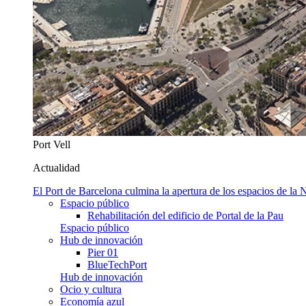
Port Vell
Actualidad
El Port de Barcelona culmina la apertura de los espacios de l
Espacio público
Rehabilitación del edificio de Portal de la Pau
Espacio público
Hub de innovación
Pier 01
BlueTechPort
Hub de innovación
Ocio y cultura
Economía azul