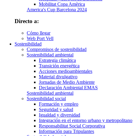
Mobilitat Copa Amèrica
America's Cup Barcelona 2024
Directo a:
Cómo llegar
Web Port Vell
Sostenibilidad
Compromisos de sostenibilidad
Sostenibilidad ambiental
Estrategia climática
Transición energética
Acciones medioambientales
Material divulgativo
Jornadas de Medio Ambiente
Declaración Ambiental EMAS
Sostenibilidad ambiental
Sostenibilidad social
Formación y empleo
Seguridad y salud
Igualdad y diversidad
Integración en el entorno urbano y metropolitano
Responsabilitat Social Corporativa
Información para Tripulantes