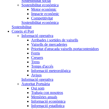
Sostenibilitat social
Sostenibilitat econòmica
Motor econòmic
Impacte econòmic
Competitivitat
Sostenibilitat econòmica
Sostenibilitat
Coneix el Port
Informació operativa
Arribades i sortides de vaixells
Vaixells de mercaderies
Prioritat d'atracada vaixells portacontenidors
Ferris
Creuers
Trens
Temps d'accés
Informació meteorològica
Avisos
Informació operativa
Autoritat Portuària
Qui som
Trabaja con nosotros
Memòries anuals
Informació econòmica
Informació estadística