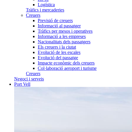
Logística
Tràfics i mercaderies
Creuers
Previsió de creuers
Informació al passatger
Tràfics per mesos i operatives
Informació a les empreses
Nacionalitats dels passatgers
Els creuers i la ciutat
Evolució de les escales
Evolució del passatge
Impacte econòmic dels creuers
Col·laboració aeroport i turisme
Creuers
Negoci i serveis
Port Vell