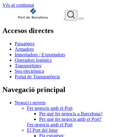
Vés al contingut
Accesos directes
Passatgers
Armadors
Importadors / Exportadors
Operadors logístics
Transportistes
Seu electrònica
Portal de Transparència
Navegació principal
Negoci i serveis
Fer negocis amb el Port
Per què fer negocis a Barcelona?
Per què fer negocis amb el Port?
Fer negocis amb el Port
El Port del futur
Pla estratègic