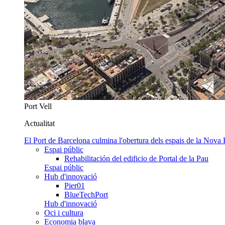
Port Vell
Actualitat
El Port de Barcelona culmina l'obertura dels espais de la Nova
Espai públic
Rehabilitación del edificio de Portal de la Pau
Espai públic
Hub d'innovació
Pier01
BlueTechPort
Hub d'innovació
Oci i cultura
Economia blava