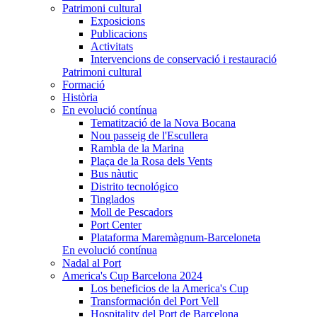
Patrimoni cultural
Exposicions
Publicacions
Activitats
Intervencions de conservació i restauració
Patrimoni cultural
Formació
Història
En evolució contínua
Tematització de la Nova Bocana
Nou passeig de l'Escullera
Rambla de la Marina
Plaça de la Rosa dels Vents
Bus nàutic
Distrito tecnológico
Tinglados
Moll de Pescadors
Port Center
Plataforma Maremàgnum-Barceloneta
En evolució contínua
Nadal al Port
America's Cup Barcelona 2024
Los beneficios de la America's Cup
Transformación del Port Vell
Hospitality del Port de Barcelona