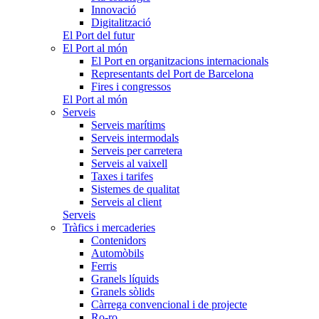
Innovació
Digitalització
El Port del futur
El Port al món
El Port en organitzacions internacionals
Representants del Port de Barcelona
Fires i congressos
El Port al món
Serveis
Serveis marítims
Serveis intermodals
Serveis per carretera
Serveis al vaixell
Taxes i tarifes
Sistemes de qualitat
Serveis al client
Serveis
Tràfics i mercaderies
Contenidors
Automòbils
Ferris
Granels líquids
Granels sòlids
Càrrega convencional i de projecte
Ro-ro