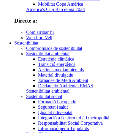
Mobilitat Copa Amèrica
America's Cup Barcelona 2024
Directe a:
Com arribar-hi
Web Port Vell
Sostenibilitat
Compromisos de sostenibilitat
Sostenibilitat ambiental
Estratègia climàtica
Transició energètica
Accions mediambientals
Material divulgatiu
Jornades de Medi Ambient
Declaració Ambiental EMAS
Sostenibilitat ambiental
Sostenibilitat social
Formació i ocupació
Seguretat i salut
Igualtat i diversitat
Integració a l'entorn urbà i metropolità
Responsabilitat Social Corporativa
Informació per a Tripulants