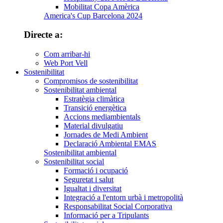
Mobilitat Copa Amèrica
America's Cup Barcelona 2024
Directe a:
Com arribar-hi
Web Port Vell
Sostenibilitat
Compromisos de sostenibilitat
Sostenibilitat ambiental
Estratègia climàtica
Transició energètica
Accions mediambientals
Material divulgatiu
Jornades de Medi Ambient
Declaració Ambiental EMAS
Sostenibilitat ambiental
Sostenibilitat social
Formació i ocupació
Seguretat i salut
Igualtat i diversitat
Integració a l'entorn urbà i metropolità
Responsabilitat Social Corporativa
Informació per a Tripulants