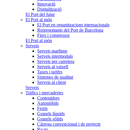
Innovació
Digitalització
El Port del futur
El Port al món
El Port en organitzacions internacionals
Representants del Port de Barcelona
Fires i congressos
El Port al món
Serveis
Serveis marítims
Serveis intermodals
Serveis per carretera
Serveis al vaixell
Taxes i tarifes
Sistemes de qualitat
Serveis al client
Serveis
Tràfics i mercaderies
Contenidors
Automòbils
Ferris
Granels líquids
Granels sòlids
Càrrega convencional i de projecte
Ro-ro