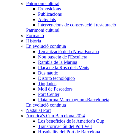
Patrimoni cultural
Exposicions
Publicacions
Activitats
Intervencions de conservació i restauració
Patrimoni cultural
Formació
Història
En evolució contínua
Tematització de la Nova Bocana
Nou passeig de l'Escullera
Rambla de la Marina
Plaça de la Rosa dels Vents
Bus nàutic
Distrito tecnológico
Tinglados
Moll de Pescadors
Port Center
Plataforma Maremàgnum-Barceloneta
En evolució contínua
Nadal al Port
America's Cup Barcelona 2024
Los beneficios de la America's Cup
Transformación del Port Vell
Hospitality del Port de Barcelona