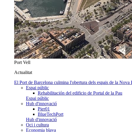
Port Vell
Actualitat
El Port de Barcelona culmina l'obertura dels espais de la Nova
Espai públic
Rehabilitación del edificio de Portal de la Pau
Espai públic
Hub d'innovació
Pier01
BlueTechPort
Hub d'innovació
Oci i cultura
Economia blava