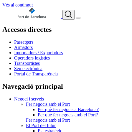
Vés al contingut
Accesos directes
Passatgers
Armadors
Importadors / Exportadors
Operadors logístics
Transportistes
Seu electrònica
Portal de Transparència
Navegació principal
Negoci i serveis
Fer negocis amb el Port
Per què fer negocis a Barcelona?
Per què fer negocis amb el Port?
Fer negocis amb el Port
El Port del futur
Pla estratègic