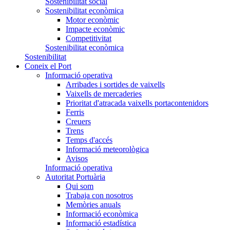
Sostenibilitat social
Sostenibilitat econòmica
Motor econòmic
Impacte econòmic
Competitivitat
Sostenibilitat econòmica
Sostenibilitat
Coneix el Port
Informació operativa
Arribades i sortides de vaixells
Vaixells de mercaderies
Prioritat d'atracada vaixells portacontenidors
Ferris
Creuers
Trens
Temps d'accés
Informació meteorològica
Avisos
Informació operativa
Autoritat Portuària
Qui som
Trabaja con nosotros
Memòries anuals
Informació econòmica
Informació estadística