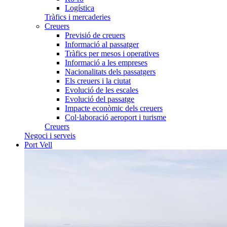
Logística
Tràfics i mercaderies
Creuers
Previsió de creuers
Informació al passatger
Tràfics per mesos i operatives
Informació a les empreses
Nacionalitats dels passatgers
Els creuers i la ciutat
Evolució de les escales
Evolució del passatge
Impacte econòmic dels creuers
Col·laboració aeroport i turisme
Creuers
Negoci i serveis
Port Vell