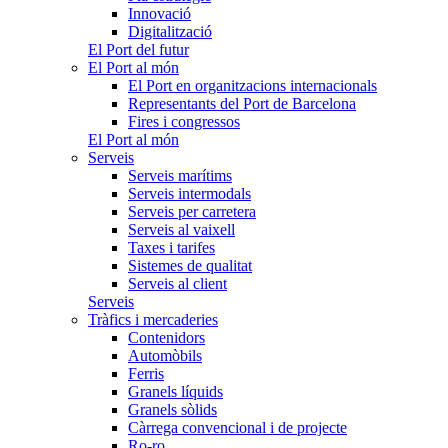
Innovació
Digitalització
El Port del futur
El Port al món
El Port en organitzacions internacionals
Representants del Port de Barcelona
Fires i congressos
El Port al món
Serveis
Serveis marítims
Serveis intermodals
Serveis per carretera
Serveis al vaixell
Taxes i tarifes
Sistemes de qualitat
Serveis al client
Serveis
Tràfics i mercaderies
Contenidors
Automòbils
Ferris
Granels líquids
Granels sòlids
Càrrega convencional i de projecte
Ro-ro