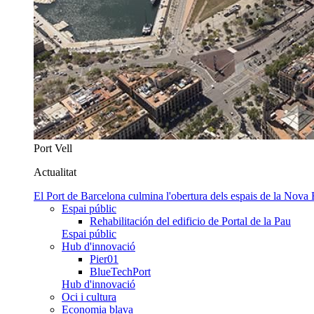
Port Vell
Actualitat
El Port de Barcelona culmina l'obertura dels espais de la Nova
Espai públic
Rehabilitación del edificio de Portal de la Pau
Espai públic
Hub d'innovació
Pier01
BlueTechPort
Hub d'innovació
Oci i cultura
Economia blava