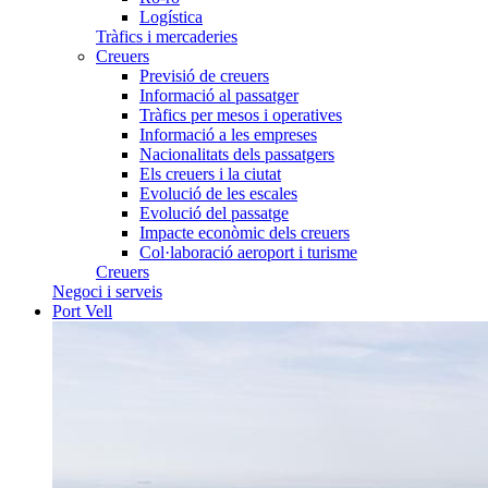
Logística
Tràfics i mercaderies
Creuers
Previsió de creuers
Informació al passatger
Tràfics per mesos i operatives
Informació a les empreses
Nacionalitats dels passatgers
Els creuers i la ciutat
Evolució de les escales
Evolució del passatge
Impacte econòmic dels creuers
Col·laboració aeroport i turisme
Creuers
Negoci i serveis
Port Vell