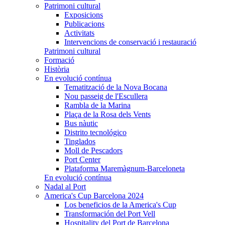
Patrimoni cultural
Exposicions
Publicacions
Activitats
Intervencions de conservació i restauració
Patrimoni cultural
Formació
Història
En evolució contínua
Tematització de la Nova Bocana
Nou passeig de l'Escullera
Rambla de la Marina
Plaça de la Rosa dels Vents
Bus nàutic
Distrito tecnológico
Tinglados
Moll de Pescadors
Port Center
Plataforma Maremàgnum-Barceloneta
En evolució contínua
Nadal al Port
America's Cup Barcelona 2024
Los beneficios de la America's Cup
Transformación del Port Vell
Hospitality del Port de Barcelona