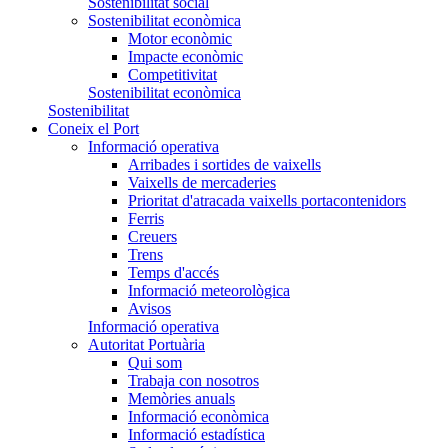
Sostenibilitat social
Sostenibilitat econòmica
Motor econòmic
Impacte econòmic
Competitivitat
Sostenibilitat econòmica
Sostenibilitat
Coneix el Port
Informació operativa
Arribades i sortides de vaixells
Vaixells de mercaderies
Prioritat d'atracada vaixells portacontenidors
Ferris
Creuers
Trens
Temps d'accés
Informació meteorològica
Avisos
Informació operativa
Autoritat Portuària
Qui som
Trabaja con nosotros
Memòries anuals
Informació econòmica
Informació estadística