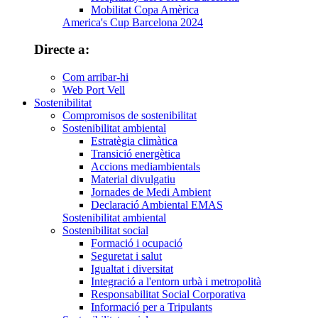
Mobilitat Copa Amèrica
America's Cup Barcelona 2024
Directe a:
Com arribar-hi
Web Port Vell
Sostenibilitat
Compromisos de sostenibilitat
Sostenibilitat ambiental
Estratègia climàtica
Transició energètica
Accions mediambientals
Material divulgatiu
Jornades de Medi Ambient
Declaració Ambiental EMAS
Sostenibilitat ambiental
Sostenibilitat social
Formació i ocupació
Seguretat i salut
Igualtat i diversitat
Integració a l'entorn urbà i metropolità
Responsabilitat Social Corporativa
Informació per a Tripulants