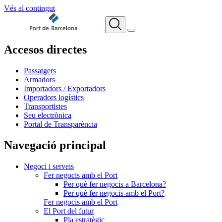
Vés al contingut
Accesos directes
Passatgers
Armadors
Importadors / Exportadors
Operadors logístics
Transportistes
Seu electrònica
Portal de Transparència
Navegació principal
Negoci i serveis
Fer negocis amb el Port
Per què fer negocis a Barcelona?
Per què fer negocis amb el Port?
Fer negocis amb el Port
El Port del futur
Pla estratègic