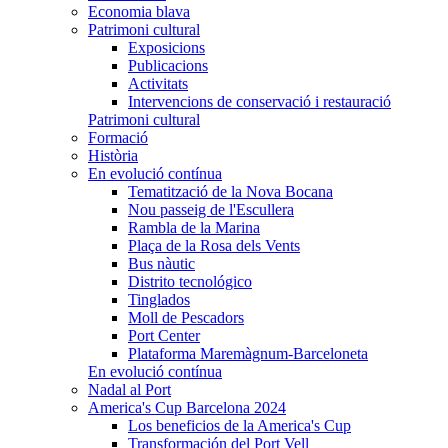
Economia blava
Patrimoni cultural
Exposicions
Publicacions
Activitats
Intervencions de conservació i restauració
Patrimoni cultural
Formació
Història
En evolució contínua
Tematització de la Nova Bocana
Nou passeig de l'Escullera
Rambla de la Marina
Plaça de la Rosa dels Vents
Bus nàutic
Distrito tecnológico
Tinglados
Moll de Pescadors
Port Center
Plataforma Maremàgnum-Barceloneta
En evolució contínua
Nadal al Port
America's Cup Barcelona 2024
Los beneficios de la America's Cup
Transformación del Port Vell