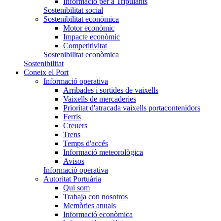
Informació per a Tripulants
Sostenibilitat social
Sostenibilitat econòmica
Motor econòmic
Impacte econòmic
Competitivitat
Sostenibilitat econòmica
Sostenibilitat
Coneix el Port
Informació operativa
Arribades i sortides de vaixells
Vaixells de mercaderies
Prioritat d'atracada vaixells portacontenidors
Ferris
Creuers
Trens
Temps d'accés
Informació meteorològica
Avisos
Informació operativa
Autoritat Portuària
Qui som
Trabaja con nosotros
Memòries anuals
Informació econòmica