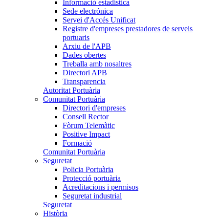
Informació estadística
Sede electrónica
Servei d'Accés Unificat
Registre d'empreses prestadores de serveis
portuaris
Arxiu de l'APB
Dades obertes
Treballa amb nosaltres
Directori APB
Transparencia
Autoritat Portuària
Comunitat Portuària
Directori d'empreses
Consell Rector
Fòrum Telemàtic
Positive Impact
Formació
Comunitat Portuària
Seguretat
Policia Portuària
Protecció portuària
Acreditacions i permisos
Seguretat industrial
Seguretat
Història