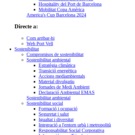
Hospitality del Port de Barcelona
Mobilitat Copa Amèrica
America's Cup Barcelona 2024
Directe a:
Com arribar-hi
Web Port Vell
Sostenibilitat
Compromisos de sostenibilitat
Sostenibilitat ambiental
Estratègia climàtica
Transició energètica
Accions mediambientals
Material divulgatiu
Jornades de Medi Ambient
Declaració Ambiental EMAS
Sostenibilitat ambiental
Sostenibilitat social
Formació i ocupació
Seguretat i salut
Igualtat i diversitat
Integració a l'entorn urbà i metropolità
Responsabilitat Social Corporativa