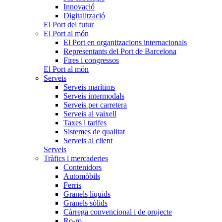
Innovació
Digitalització
El Port del futur
El Port al món
El Port en organitzacions internacionals
Representants del Port de Barcelona
Fires i congressos
El Port al món
Serveis
Serveis marítims
Serveis intermodals
Serveis per carretera
Serveis al vaixell
Taxes i tarifes
Sistemes de qualitat
Serveis al client
Serveis
Tràfics i mercaderies
Contenidors
Automòbils
Ferris
Granels líquids
Granels sòlids
Càrrega convencional i de projecte
Ro-ro