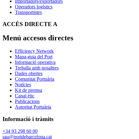
Importadors/exportadors
Operadors logístics
Transportistes
ACCÉS DIRECTE A
Menú accesos directes
Efficiency Network
Mapa-guia del Port
Informació operativa
Treballa amb nosaltres
Dades obertes
Comunitat Portuària
Notícies
Kit de premsa
Canal ètic
Publicacions
Autoritat Portuària
Informació i tràmits
+34 93 298 60 00
sau@portdebarcelona.cat