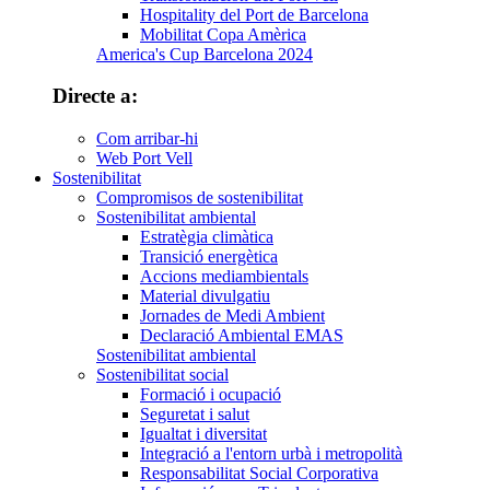
Hospitality del Port de Barcelona
Mobilitat Copa Amèrica
America's Cup Barcelona 2024
Directe a:
Com arribar-hi
Web Port Vell
Sostenibilitat
Compromisos de sostenibilitat
Sostenibilitat ambiental
Estratègia climàtica
Transició energètica
Accions mediambientals
Material divulgatiu
Jornades de Medi Ambient
Declaració Ambiental EMAS
Sostenibilitat ambiental
Sostenibilitat social
Formació i ocupació
Seguretat i salut
Igualtat i diversitat
Integració a l'entorn urbà i metropolità
Responsabilitat Social Corporativa