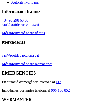
Autoritat Portuària
Informació i tràmits
+34 93 298 60 00
sau@portdebarcelona.cat
Més informació sobre tràmits
Mercaderies
sac@portdebarcelona.cat
Més informació sobre mercaderies
EMERGÈNCIES
En situació d'emergència telefona al
112
I
ncidències portuàries telefona al
900 100 852
WEBMASTER