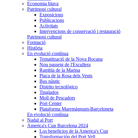
Economia blava
Patrimoni cultural
Exposicions
Publicacions
Activitats
Intervencions de conservació i restauració
Patrimoni cultural
Formació
Història
En evolució contínua
Tematització de la Nova Bocana
Nou passeig de l'Escullera
Rambla de la Marina
Plaça de la Rosa dels Vents
Bus nàutic
Distrito tecnológico
Tinglados
Moll de Pescadors
Port Center
Plataforma Maremàgnum-Barceloneta
En evolució contínua
Nadal al Port
America's Cup Barcelona 2024
Los beneficios de la America's Cup
Transformación del Port Vell