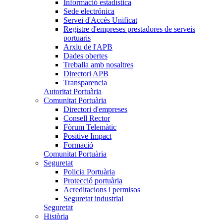
Informació estadística
Sede electrónica
Servei d'Accés Unificat
Registre d'empreses prestadores de serveis
portuaris
Arxiu de l'APB
Dades obertes
Treballa amb nosaltres
Directori APB
Transparencia
Autoritat Portuària
Comunitat Portuària
Directori d'empreses
Consell Rector
Fòrum Telemàtic
Positive Impact
Formació
Comunitat Portuària
Seguretat
Policia Portuària
Protecció portuària
Acreditacions i permisos
Seguretat industrial
Seguretat
Història