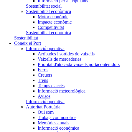
Informació per a Tripulants
Sostenibilitat social
Sostenibilitat econòmica
Motor econòmic
Impacte econòmic
Competitivitat
Sostenibilitat econòmica
Sostenibilitat
Coneix el Port
Informació operativa
Arribades i sortides de vaixells
Vaixells de mercaderies
Prioritat d'atracada vaixells portacontenidors
Ferris
Creuers
Trens
Temps d'accés
Informació meteorològica
Avisos
Informació operativa
Autoritat Portuària
Qui som
Trabaja con nosotros
Memòries anuals
Informació econòmica