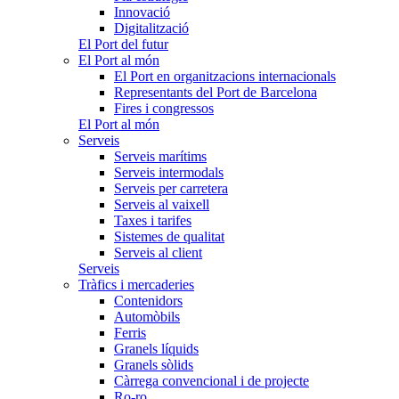
Innovació
Digitalització
El Port del futur
El Port al món
El Port en organitzacions internacionals
Representants del Port de Barcelona
Fires i congressos
El Port al món
Serveis
Serveis marítims
Serveis intermodals
Serveis per carretera
Serveis al vaixell
Taxes i tarifes
Sistemes de qualitat
Serveis al client
Serveis
Tràfics i mercaderies
Contenidors
Automòbils
Ferris
Granels líquids
Granels sòlids
Càrrega convencional i de projecte
Ro-ro