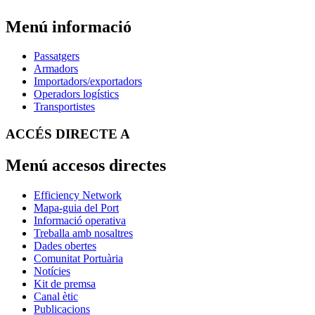
Menú informació
Passatgers
Armadors
Importadors/exportadors
Operadors logístics
Transportistes
ACCÉS DIRECTE A
Menú accesos directes
Efficiency Network
Mapa-guia del Port
Informació operativa
Treballa amb nosaltres
Dades obertes
Comunitat Portuària
Notícies
Kit de premsa
Canal ètic
Publicacions