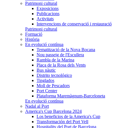
Patrimoni cultural
Exposicions
Publicacions
Activitats
Intervencions de conservació i restauració
Patrimoni cultural
Formació
Història
En evolució contínua
Tematització de la Nova Bocana
Nou passeig de l'Escullera
Rambla de la Marina
Plaça de la Rosa dels Vents
Bus nàutic
Distrito tecnológico
Tinglados
Moll de Pescadors
Port Center
Plataforma Maremàgnum-Barceloneta
En evolució contínua
Nadal al Port
America's Cup Barcelona 2024
Los beneficios de la America's Cup
Transformación del Port Vell
Hospitality del Port de Barcelona