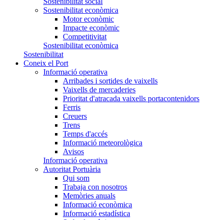
Sostenibilitat social
Sostenibilitat econòmica
Motor econòmic
Impacte econòmic
Competitivitat
Sostenibilitat econòmica
Sostenibilitat
Coneix el Port
Informació operativa
Arribades i sortides de vaixells
Vaixells de mercaderies
Prioritat d'atracada vaixells portacontenidors
Ferris
Creuers
Trens
Temps d'accés
Informació meteorològica
Avisos
Informació operativa
Autoritat Portuària
Qui som
Trabaja con nosotros
Memòries anuals
Informació econòmica
Informació estadística