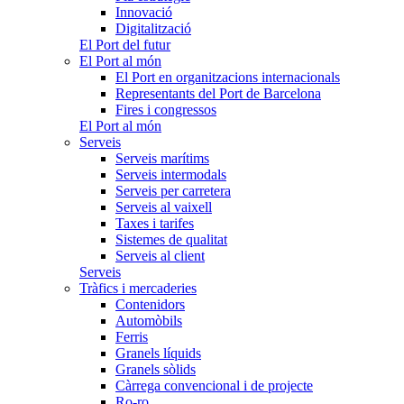
Innovació
Digitalització
El Port del futur
El Port al món
El Port en organitzacions internacionals
Representants del Port de Barcelona
Fires i congressos
El Port al món
Serveis
Serveis marítims
Serveis intermodals
Serveis per carretera
Serveis al vaixell
Taxes i tarifes
Sistemes de qualitat
Serveis al client
Serveis
Tràfics i mercaderies
Contenidors
Automòbils
Ferris
Granels líquids
Granels sòlids
Càrrega convencional i de projecte
Ro-ro