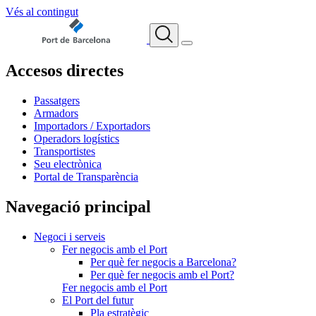
Vés al contingut
Accesos directes
Passatgers
Armadors
Importadors / Exportadors
Operadors logístics
Transportistes
Seu electrònica
Portal de Transparència
Navegació principal
Negoci i serveis
Fer negocis amb el Port
Per què fer negocis a Barcelona?
Per què fer negocis amb el Port?
Fer negocis amb el Port
El Port del futur
Pla estratègic