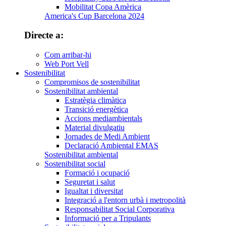
Mobilitat Copa Amèrica
America's Cup Barcelona 2024
Directe a:
Com arribar-hi
Web Port Vell
Sostenibilitat
Compromisos de sostenibilitat
Sostenibilitat ambiental
Estratègia climàtica
Transició energètica
Accions mediambientals
Material divulgatiu
Jornades de Medi Ambient
Declaració Ambiental EMAS
Sostenibilitat ambiental
Sostenibilitat social
Formació i ocupació
Seguretat i salut
Igualtat i diversitat
Integració a l'entorn urbà i metropolità
Responsabilitat Social Corporativa
Informació per a Tripulants