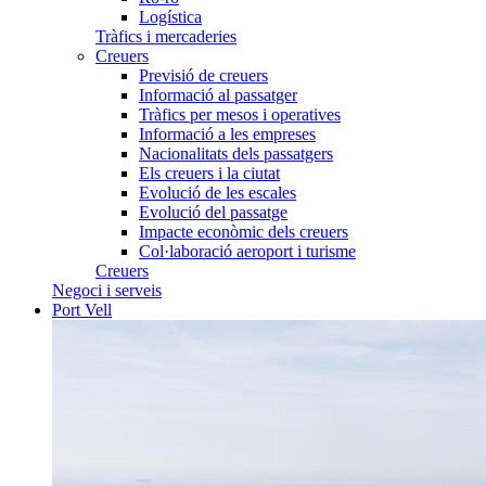
Logística
Tràfics i mercaderies
Creuers
Previsió de creuers
Informació al passatger
Tràfics per mesos i operatives
Informació a les empreses
Nacionalitats dels passatgers
Els creuers i la ciutat
Evolució de les escales
Evolució del passatge
Impacte econòmic dels creuers
Col·laboració aeroport i turisme
Creuers
Negoci i serveis
Port Vell