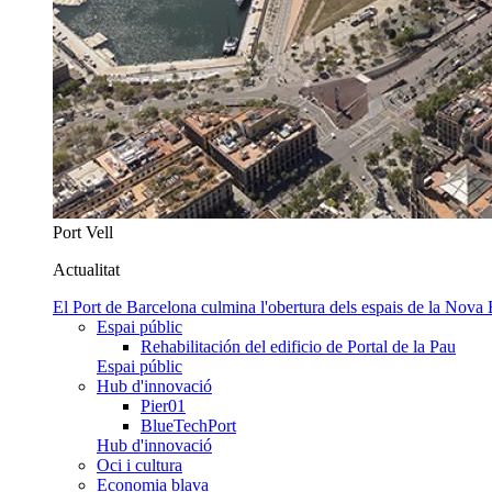
Port Vell
Actualitat
El Port de Barcelona culmina l'obertura dels espais de la Nova
Espai públic
Rehabilitación del edificio de Portal de la Pau
Espai públic
Hub d'innovació
Pier01
BlueTechPort
Hub d'innovació
Oci i cultura
Economia blava