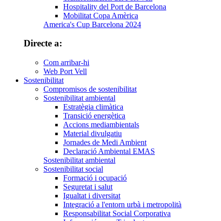
Hospitality del Port de Barcelona
Mobilitat Copa Amèrica
America's Cup Barcelona 2024
Directe a:
Com arribar-hi
Web Port Vell
Sostenibilitat
Compromisos de sostenibilitat
Sostenibilitat ambiental
Estratègia climàtica
Transició energètica
Accions mediambientals
Material divulgatiu
Jornades de Medi Ambient
Declaració Ambiental EMAS
Sostenibilitat ambiental
Sostenibilitat social
Formació i ocupació
Seguretat i salut
Igualtat i diversitat
Integració a l'entorn urbà i metropolità
Responsabilitat Social Corporativa