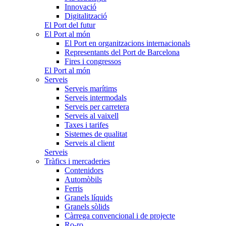
Innovació
Digitalització
El Port del futur
El Port al món
El Port en organitzacions internacionals
Representants del Port de Barcelona
Fires i congressos
El Port al món
Serveis
Serveis marítims
Serveis intermodals
Serveis per carretera
Serveis al vaixell
Taxes i tarifes
Sistemes de qualitat
Serveis al client
Serveis
Tràfics i mercaderies
Contenidors
Automòbils
Ferris
Granels líquids
Granels sòlids
Càrrega convencional i de projecte
Ro-ro