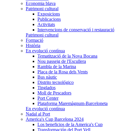
Economia blava
Patrimoni cultural
Exposicions
Publicacions
Activitats
Intervencions de conservació i restauració
Patrimoni cultural
Formació
Història
En evolució contínua
Tematització de la Nova Bocana
Nou passeig de l'Escullera
Rambla de la Marina
Plaça de la Rosa dels Vents
Bus nàutic
Distrito tecnológico
Tinglados
Moll de Pescadors
Port Center
Plataforma Maremàgnum-Barceloneta
En evolució contínua
Nadal al Port
America's Cup Barcelona 2024
Los beneficios de la America's Cup
Transformación del Port Vell