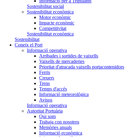
Informació per a Tripulants
Sostenibilitat social
Sostenibilitat econòmica
Motor econòmic
Impacte econòmic
Competitivitat
Sostenibilitat econòmica
Sostenibilitat
Coneix el Port
Informació operativa
Arribades i sortides de vaixells
Vaixells de mercaderies
Prioritat d'atracada vaixells portacontenidors
Ferris
Creuers
Trens
Temps d'accés
Informació meteorològica
Avisos
Informació operativa
Autoritat Portuària
Qui som
Trabaja con nosotros
Memòries anuals
Informació econòmica