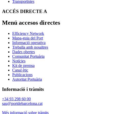
Transportistes
ACCÉS DIRECTE A
Menú accesos directes
Efficiency Network
Mapa-guia del Port
Informació operativa
Treballa amb nosaltres
Dades obertes
Comunitat Portuària
Notícies
Kit de premsa
Canal ètic
Publicacions
Autoritat Portuària
Informació i tràmits
+34 93 298 60 00
sau@portdebarcelona.cat
Més informació sobre tràmits