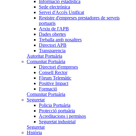
Informació estadística
Sede electrónica
Servei d'Accés Unificat
Registre d'empreses prestadores de serveis
portuaris
Arxiu de l'APB
Dades obertes
Treballa amb nosaltres
Directori APB
Transparencia
Autoritat Portuària
Comunitat Portuària
Directori d'empreses
Consell Rector
Fòrum Telemàtic
Positive Impact
Formació
Comunitat Portuària
Seguretat
Policia Portuària
Protecció portuària
Acreditacions i permisos
Seguretat industrial
Seguretat
Història