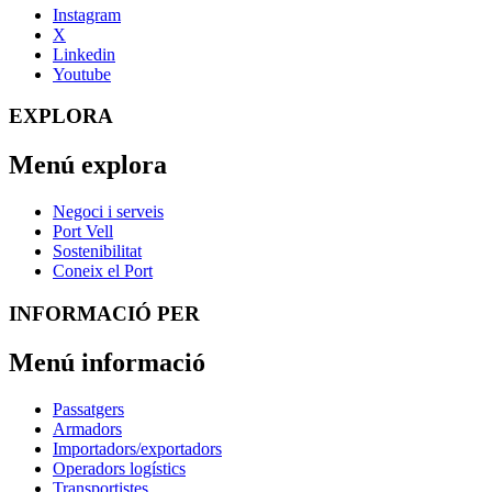
Instagram
X
Linkedin
Youtube
EXPLORA
Menú explora
Negoci i serveis
Port Vell
Sostenibilitat
Coneix el Port
INFORMACIÓ PER
Menú informació
Passatgers
Armadors
Importadors/exportadors
Operadors logístics
Transportistes