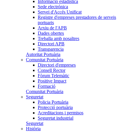
Informació estadística
Sede electrónica
Servei d'Accés Unificat
Registre d'empreses prestadores de serveis
portuaris
Arxiu de l'APB
Dades obertes
Treballa amb nosaltres
Directori APB
Transparencia
Autoritat Portuària
Comunitat Portuària
Directori d'empreses
Consell Rector
Fòrum Telemàtic
Positive Impact
Formació
Comunitat Portuària
Seguretat
Policia Portuària
Protecció portuària
Acreditacions i permisos
Seguretat industrial
Seguretat
Història