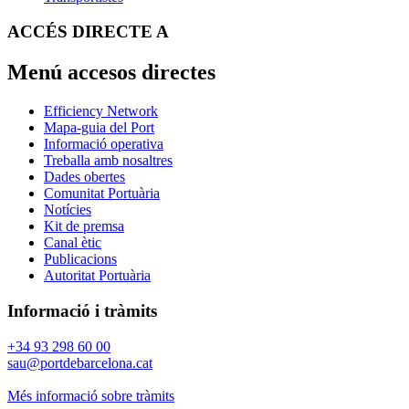
ACCÉS DIRECTE A
Menú accesos directes
Efficiency Network
Mapa-guia del Port
Informació operativa
Treballa amb nosaltres
Dades obertes
Comunitat Portuària
Notícies
Kit de premsa
Canal ètic
Publicacions
Autoritat Portuària
Informació i tràmits
+34 93 298 60 00
sau@portdebarcelona.cat
Més informació sobre tràmits