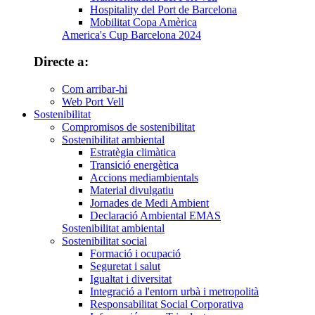
Hospitality del Port de Barcelona
Mobilitat Copa Amèrica
America's Cup Barcelona 2024
Directe a:
Com arribar-hi
Web Port Vell
Sostenibilitat
Compromisos de sostenibilitat
Sostenibilitat ambiental
Estratègia climàtica
Transició energètica
Accions mediambientals
Material divulgatiu
Jornades de Medi Ambient
Declaració Ambiental EMAS
Sostenibilitat ambiental
Sostenibilitat social
Formació i ocupació
Seguretat i salut
Igualtat i diversitat
Integració a l'entorn urbà i metropolità
Responsabilitat Social Corporativa