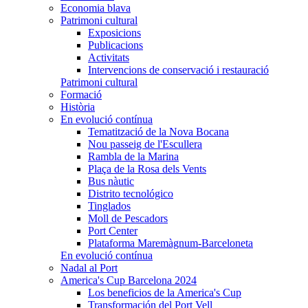
Economia blava
Patrimoni cultural
Exposicions
Publicacions
Activitats
Intervencions de conservació i restauració
Patrimoni cultural
Formació
Història
En evolució contínua
Tematització de la Nova Bocana
Nou passeig de l'Escullera
Rambla de la Marina
Plaça de la Rosa dels Vents
Bus nàutic
Distrito tecnológico
Tinglados
Moll de Pescadors
Port Center
Plataforma Maremàgnum-Barceloneta
En evolució contínua
Nadal al Port
America's Cup Barcelona 2024
Los beneficios de la America's Cup
Transformación del Port Vell