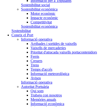
Informació per a Tripulants
Sostenibilitat social
Sostenibilitat econòmica
Motor econòmic
Impacte econòmic
Competitivitat
Sostenibilitat econòmica
Sostenibilitat
Coneix el Port
Informació operativa
Arribades i sortides de vaixells
Vaixells de mercaderies
Prioritat d'atracada vaixells portacontenidors
Ferris
Creuers
Trens
Temps d'accés
Informació meteorològica
Avisos
Informació operativa
Autoritat Portuària
Qui som
Trabaja con nosotros
Memòries anuals
Informació econòmica