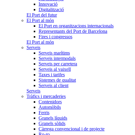
Innovació
Digitalització
El Port del futur
El Port al món
El Port en organitzacions internacionals
Representants del Port de Barcelona
Fires i congressos
El Port al món
Serveis
Serveis marítims
Serveis intermodals
Serveis per carretera
Serveis al vaixell
Taxes i tarifes
Sistemes de qualitat
Serveis al client
Serveis
Tràfics i mercaderies
Contenidors
Automòbils
Ferris
Granels líquids
Granels sòlids
Càrrega convencional i de projecte
Ro-ro