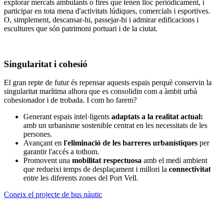
explorar mercats ambulants o fires que tenen lloc periòdicament, i
participar en tota mena d'activitats lúdiques, comercials i esportives.
O, simplement, descansar-hi, passejar-hi i admirar edificacions i
escultures que són patrimoni portuari i de la ciutat.
Singularitat i cohesió
El gran repte de futur és repensar aquests espais perquè conservin la
singularitat marítima alhora que es consolidin com a àmbit urbà
cohesionador i de trobada. I com ho farem?
Generant espais intel·ligents
adaptats a la realitat actual:
amb un urbanisme sostenible centrat en les necessitats de les
persones.
Avançant en
l'eliminació de les barreres urbanístiques
per
garantir l'accés a tothom.
Promovent una
mobilitat respectuosa
amb el medi ambient
que redueixi temps de desplaçament i millori la
connectivitat
entre les diferents zones del Port Vell.
Coneix el projecte de bus nàutic