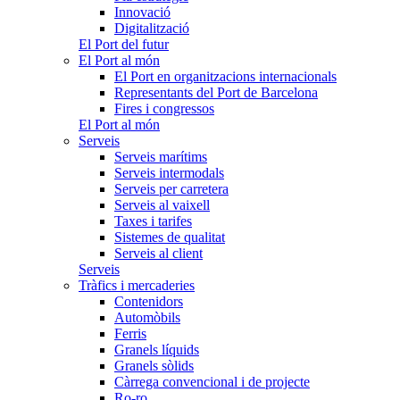
Innovació
Digitalització
El Port del futur
El Port al món
El Port en organitzacions internacionals
Representants del Port de Barcelona
Fires i congressos
El Port al món
Serveis
Serveis marítims
Serveis intermodals
Serveis per carretera
Serveis al vaixell
Taxes i tarifes
Sistemes de qualitat
Serveis al client
Serveis
Tràfics i mercaderies
Contenidors
Automòbils
Ferris
Granels líquids
Granels sòlids
Càrrega convencional i de projecte
Ro-ro