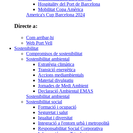
Hospitality del Port de Barcelona
Mobilitat Copa Amèrica
America's Cup Barcelona 2024
Directe a:
Com arribar-hi
Web Port Vell
Sostenibilitat
Compromisos de sostenibilitat
Sostenibilitat ambiental
Estratègia climàtica
Transició energètica
Accions mediambientals
Material divulgatiu
Jornades de Medi Ambient
Declaració Ambiental EMAS
Sostenibilitat ambiental
Sostenibilitat social
Formació i ocupació
Seguretat i salut
Igualtat i diversitat
Integració a l'entorn urbà i metropolità
Responsabilitat Social Corporativa