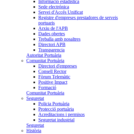
Informació estadística
Sede electrónica
Servei d'Accés Unificat
Registre d'empreses prestadores de serveis
portuaris
Arxiu de l'APB
Dades obertes
Treballa amb nosaltres
Directori APB
Transparencia
Autoritat Portuària
Comunitat Portuària
Directori d'empreses
Consell Rector
Fòrum Telemàtic
Positive Impact
Formació
Comunitat Portuària
Seguretat
Policia Portuària
Protecció portuària
Acreditacions i permisos
Seguretat industrial
Seguretat
Història