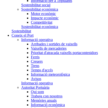
Informació per a Tripulants
Sostenibilitat social
Sostenibilitat econòmica
Motor econòmic
Impacte econòmic
Competitivitat
Sostenibilitat econòmica
Sostenibilitat
Coneix el Port
Informació operativa
Arribades i sortides de vaixells
Vaixells de mercaderies
Prioritat d'atracada vaixells portacontenidors
Ferris
Creuers
Trens
Temps d'accés
Informació meteorològica
Avisos
Informació operativa
Autoritat Portuària
Qui som
Trabaja con nosotros
Memòries anuals
Informació econòmica