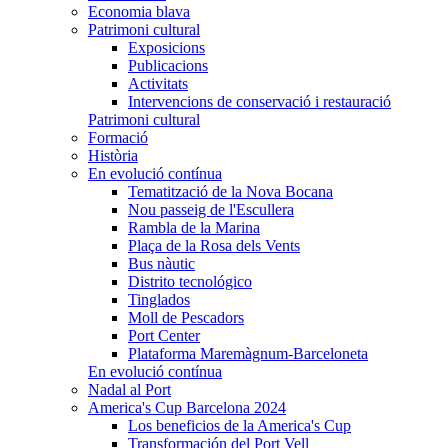
Economia blava
Patrimoni cultural
Exposicions
Publicacions
Activitats
Intervencions de conservació i restauració
Patrimoni cultural
Formació
Història
En evolució contínua
Tematització de la Nova Bocana
Nou passeig de l'Escullera
Rambla de la Marina
Plaça de la Rosa dels Vents
Bus nàutic
Distrito tecnológico
Tinglados
Moll de Pescadors
Port Center
Plataforma Maremàgnum-Barceloneta
En evolució contínua
Nadal al Port
America's Cup Barcelona 2024
Los beneficios de la America's Cup
Transformación del Port Vell