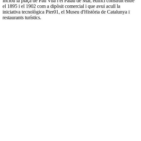
Inclou la plaça de Pau Vila i el Palau de Mar, edifici construït entre
el 1895 i el 1902 com a dipòsit comercial i que avui acull la
iniciativa tecnològica Pier01, el Museu d'Història de Catalunya i
restaurants turístics.