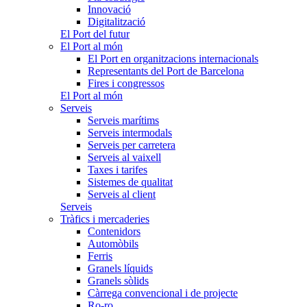
Innovació
Digitalització
El Port del futur
El Port al món
El Port en organitzacions internacionals
Representants del Port de Barcelona
Fires i congressos
El Port al món
Serveis
Serveis marítims
Serveis intermodals
Serveis per carretera
Serveis al vaixell
Taxes i tarifes
Sistemes de qualitat
Serveis al client
Serveis
Tràfics i mercaderies
Contenidors
Automòbils
Ferris
Granels líquids
Granels sòlids
Càrrega convencional i de projecte
Ro-ro