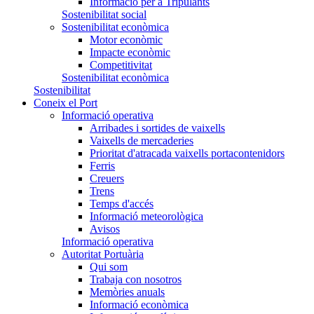
Informació per a Tripulants
Sostenibilitat social
Sostenibilitat econòmica
Motor econòmic
Impacte econòmic
Competitivitat
Sostenibilitat econòmica
Sostenibilitat
Coneix el Port
Informació operativa
Arribades i sortides de vaixells
Vaixells de mercaderies
Prioritat d'atracada vaixells portacontenidors
Ferris
Creuers
Trens
Temps d'accés
Informació meteorològica
Avisos
Informació operativa
Autoritat Portuària
Qui som
Trabaja con nosotros
Memòries anuals
Informació econòmica