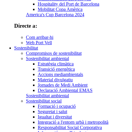
Hospitality del Port de Barcelona
Mobilitat Copa Amèrica
America's Cup Barcelona 2024
Directe a:
Com arribar-hi
Web Port Vell
Sostenibilitat
Compromisos de sostenibilitat
Sostenibilitat ambiental
Estratègia climàtica
Transició energètica
Accions mediambientals
Material divulgatiu
Jornades de Medi Ambient
Declaració Ambiental EMAS
Sostenibilitat ambiental
Sostenibilitat social
Formació i ocupació
Seguretat i salut
Igualtat i diversitat
Integració a l'entorn urbà i metropolità
Responsabilitat Social Corporativa