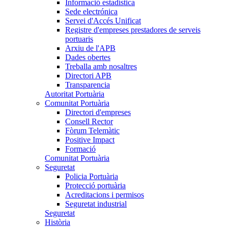
Informació estadística
Sede electrónica
Servei d'Accés Unificat
Registre d'empreses prestadores de serveis
portuaris
Arxiu de l'APB
Dades obertes
Treballa amb nosaltres
Directori APB
Transparencia
Autoritat Portuària
Comunitat Portuària
Directori d'empreses
Consell Rector
Fòrum Telemàtic
Positive Impact
Formació
Comunitat Portuària
Seguretat
Policia Portuària
Protecció portuària
Acreditacions i permisos
Seguretat industrial
Seguretat
Història