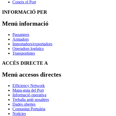
Coneix el Port
INFORMACIÓ PER
Menú informació
Passatgers
Armadors
Importadors/exportadors
Operadors logístics
Transportistes
ACCÉS DIRECTE A
Menú accesos directes
Efficiency Network
Mapa-guia del Port
Informació operativa
Treballa amb nosaltres
Dades obertes
Comunitat Portuària
Notícies