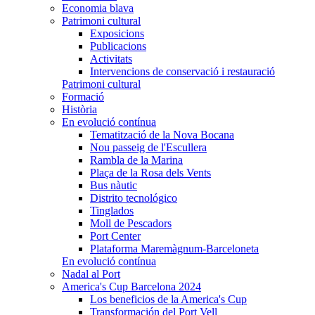
Economia blava
Patrimoni cultural
Exposicions
Publicacions
Activitats
Intervencions de conservació i restauració
Patrimoni cultural
Formació
Història
En evolució contínua
Tematització de la Nova Bocana
Nou passeig de l'Escullera
Rambla de la Marina
Plaça de la Rosa dels Vents
Bus nàutic
Distrito tecnológico
Tinglados
Moll de Pescadors
Port Center
Plataforma Maremàgnum-Barceloneta
En evolució contínua
Nadal al Port
America's Cup Barcelona 2024
Los beneficios de la America's Cup
Transformación del Port Vell