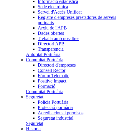
Informació estadística
Sede electrónica
Servei d'Accés Unificat
Registre d'empreses prestadores de serveis
portuaris
Arxiu de l'APB
Dades obertes
Treballa amb nosaltres
Directori APB
Transparencia
Autoritat Portuària
Comunitat Portuària
Directori d'empreses
Consell Rector
Fòrum Telemàtic
Positive Impact
Formació
Comunitat Portuària
Seguretat
Policia Portuària
Protecció portuària
Acreditacions i permisos
Seguretat industrial
Seguretat
Història