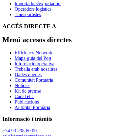
Importadors/exportadors
Operadors logístics
Transportistes
ACCÉS DIRECTE A
Menú accesos directes
Efficiency Network
Mapa-guia del Port
Informació operativa
Treballa amb nosaltres
Dades obertes
Comunitat Portuària
Notícies
Kit de premsa
Canal ètic
Publicacions
Autoritat Portuària
Informació i tràmits
+34 93 298 60 00