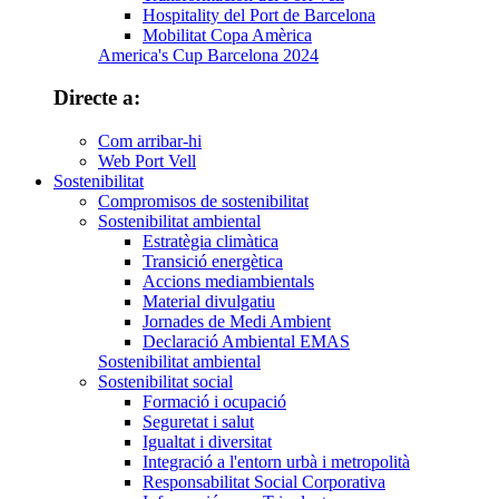
Hospitality del Port de Barcelona
Mobilitat Copa Amèrica
America's Cup Barcelona 2024
Directe a:
Com arribar-hi
Web Port Vell
Sostenibilitat
Compromisos de sostenibilitat
Sostenibilitat ambiental
Estratègia climàtica
Transició energètica
Accions mediambientals
Material divulgatiu
Jornades de Medi Ambient
Declaració Ambiental EMAS
Sostenibilitat ambiental
Sostenibilitat social
Formació i ocupació
Seguretat i salut
Igualtat i diversitat
Integració a l'entorn urbà i metropolità
Responsabilitat Social Corporativa