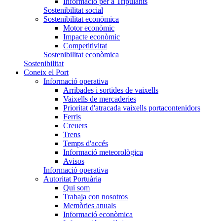
Informació per a Tripulants
Sostenibilitat social
Sostenibilitat econòmica
Motor econòmic
Impacte econòmic
Competitivitat
Sostenibilitat econòmica
Sostenibilitat
Coneix el Port
Informació operativa
Arribades i sortides de vaixells
Vaixells de mercaderies
Prioritat d'atracada vaixells portacontenidors
Ferris
Creuers
Trens
Temps d'accés
Informació meteorològica
Avisos
Informació operativa
Autoritat Portuària
Qui som
Trabaja con nosotros
Memòries anuals
Informació econòmica