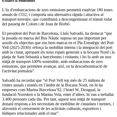
Estalvi d'emissions
L'ús d'embarcacions de zero emissions permetrà estalviar 180 tones
anuals de CO2, i comporta una alternativa ràpida i atractiva al
transport terrestre, que contribuirà a descongestionar el trànsit rodat
del passeig de Colom i de Joan de Borbó.
El president del Port de Barcelona, Lluís Salvadó, ha destacat “que
la posada en marxa del Bus Nàutic suposa un pas important per
assolir els objectius que ens hem marcat en el Pla Estratègic del Port
Vell (2025-2030): reforça la mobilitat interna i la integració del port
amb la ciutat, apropant els nous espais generats a la bocana Nord i la
platja de Sant Sebastià a barcelonins i visitants; i ho fa amb un nou
mitjà de transport 100% sostenible, amb embacacions de zero
emissions, que permeten avançar, així, en la descarbonització de
l'activitat portuària”.
Salvadó ha recordat que “el Port Vell rep més de 25 milions de
visites anuals i només en l’àmbit de la Bocana Nord, on hi ha
empreses com Marina Barcelona’92, l’hotel W, Desigual, la
fundació Norrsken o la Marina Vela, entre d’altres, hi van a treballar
3.400 persones cada dia. Per tant, aquest nou mitjà de transport
donarà resposta a les necessitats de mobilitat de ciutadans i turistes, i
afavorirà el creixement de les activitats culturals, esportives i
lúdiques relacionades amb el mar”.