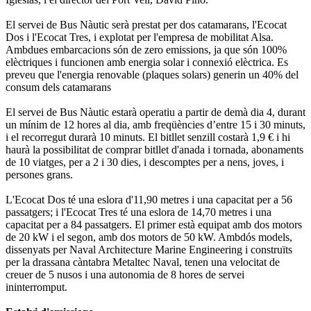
El servei de Bus Nàutic serà prestat per dos catamarans, l'Ecocat
Dos i l'Ecocat Tres, i explotat per l'empresa de mobilitat Alsa.
Ambdues embarcacions són de zero emissions, ja que són 100%
elèctriques i funcionen amb energia solar i connexió elèctrica. Es
preveu que l'energia renovable (plaques solars) generin un 40% del
consum dels catamarans
El servei de Bus Nàutic estarà operatiu a partir de demà dia 4, durant
un mínim de 12 hores al dia, amb freqüències d’entre 15 i 30 minuts,
i el recorregut durarà 10 minuts. El bitllet senzill costarà 1,9 € i hi
haurà la possibilitat de comprar bitllet d'anada i tornada, abonaments
de 10 viatges, per a 2 i 30 dies, i descomptes per a nens, joves, i
persones grans.
L'Ecocat Dos té una eslora d'11,90 metres i una capacitat per a 56
passatgers; i l'Ecocat Tres té una eslora de 14,70 metres i una
capacitat per a 84 passatgers. El primer està equipat amb dos motors
de 20 kW i el segon, amb dos motors de 50 kW. Ambdós models,
dissenyats per Naval Architecture Marine Engineering i construïts
per la drassana càntabra Metaltec Naval, tenen una velocitat de
creuer de 5 nusos i una autonomia de 8 hores de servei
ininterromput.