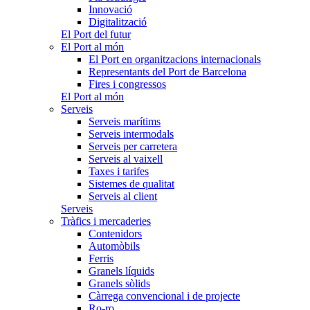
Innovació
Digitalització
El Port del futur
El Port al món
El Port en organitzacions internacionals
Representants del Port de Barcelona
Fires i congressos
El Port al món
Serveis
Serveis marítims
Serveis intermodals
Serveis per carretera
Serveis al vaixell
Taxes i tarifes
Sistemes de qualitat
Serveis al client
Serveis
Tràfics i mercaderies
Contenidors
Automòbils
Ferris
Granels líquids
Granels sòlids
Càrrega convencional i de projecte
Ro-ro