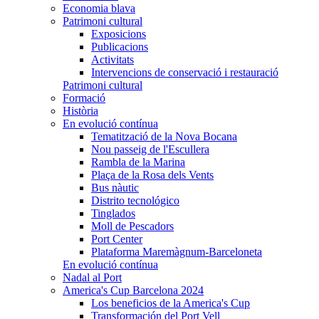
Economia blava
Patrimoni cultural
Exposicions
Publicacions
Activitats
Intervencions de conservació i restauració
Patrimoni cultural
Formació
Història
En evolució contínua
Tematització de la Nova Bocana
Nou passeig de l'Escullera
Rambla de la Marina
Plaça de la Rosa dels Vents
Bus nàutic
Distrito tecnológico
Tinglados
Moll de Pescadors
Port Center
Plataforma Maremàgnum-Barceloneta
En evolució contínua
Nadal al Port
America's Cup Barcelona 2024
Los beneficios de la America's Cup
Transformación del Port Vell