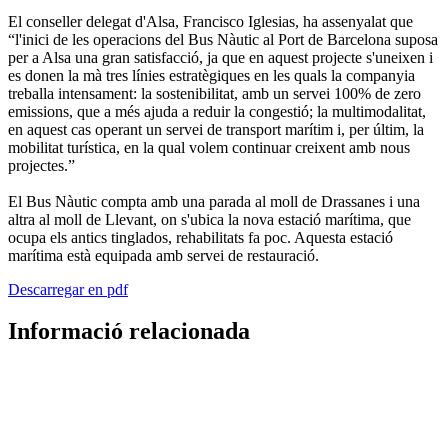
El conseller delegat d'Alsa, Francisco Iglesias, ha assenyalat que
“l'inici de les operacions del Bus Nàutic al Port de Barcelona suposa
per a Alsa una gran satisfacció, ja que en aquest projecte s'uneixen i
es donen la mà tres línies estratègiques en les quals la companyia
treballa intensament: la sostenibilitat, amb un servei 100% de zero
emissions, que a més ajuda a reduir la congestió; la multimodalitat,
en aquest cas operant un servei de transport marítim i, per últim, la
mobilitat turística, en la qual volem continuar creixent amb nous
projectes.”
El Bus Nàutic compta amb una parada al moll de Drassanes i una
altra al moll de Llevant, on s'ubica la nova estació marítima, que
ocupa els antics tinglados, rehabilitats fa poc. Aquesta estació
marítima està equipada amb servei de restauració.
Descarregar en pdf
Informació relacionada