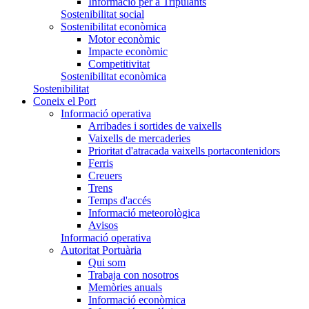
Informació per a Tripulants
Sostenibilitat social
Sostenibilitat econòmica
Motor econòmic
Impacte econòmic
Competitivitat
Sostenibilitat econòmica
Sostenibilitat
Coneix el Port
Informació operativa
Arribades i sortides de vaixells
Vaixells de mercaderies
Prioritat d'atracada vaixells portacontenidors
Ferris
Creuers
Trens
Temps d'accés
Informació meteorològica
Avisos
Informació operativa
Autoritat Portuària
Qui som
Trabaja con nosotros
Memòries anuals
Informació econòmica