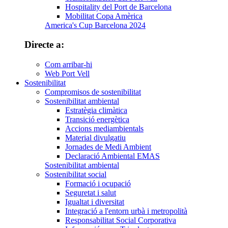
Hospitality del Port de Barcelona
Mobilitat Copa Amèrica
America's Cup Barcelona 2024
Directe a:
Com arribar-hi
Web Port Vell
Sostenibilitat
Compromisos de sostenibilitat
Sostenibilitat ambiental
Estratègia climàtica
Transició energètica
Accions mediambientals
Material divulgatiu
Jornades de Medi Ambient
Declaració Ambiental EMAS
Sostenibilitat ambiental
Sostenibilitat social
Formació i ocupació
Seguretat i salut
Igualtat i diversitat
Integració a l'entorn urbà i metropolità
Responsabilitat Social Corporativa