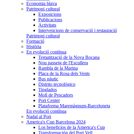
Economia blava
Patrimoni cultural
Exposicions
Publicacions
Activitats
Intervencions de conservació i restauració
Patrimoni cultural
Formació
Història
En evolució contínua
Tematització de la Nova Bocana
Nou passeig de l'Escullera
Rambla de la Marina
Plaça de la Rosa dels Vents
Bus nàutic
Distrito tecnológico
Tinglados
Moll de Pescadors
Port Center
Plataforma Maremàgnum-Barceloneta
En evolució contínua
Nadal al Port
America's Cup Barcelona 2024
Los beneficios de la America's Cup
Transformación del Port Vell