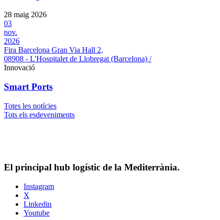
28 maig 2026
03
nov.
2026
Fira Barcelona Gran Via Hall 2,
08908 - L'Hospitalet de Llobregat (Barcelona) /
Innovació
Smart Ports
Totes les notícies
Tots els esdeveniments
El principal hub logístic de la Mediterrània.
Instagram
X
Linkedin
Youtube