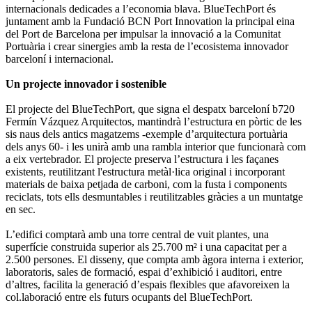
internacionals dedicades a l’economia blava. BlueTechPort és
juntament amb la Fundació BCN Port Innovation la principal eina
del Port de Barcelona per impulsar la innovació a la Comunitat
Portuària i crear sinergies amb la resta de l’ecosistema innovador
barceloní i internacional.
Un projecte innovador i sostenible
El projecte del BlueTechPort, que signa el despatx barceloní b720
Fermín Vázquez Arquitectos, mantindrà l’estructura en pòrtic de les
sis naus dels antics magatzems -exemple d’arquitectura portuària
dels anys 60- i les unirà amb una rambla interior que funcionarà com
a eix vertebrador. El projecte preserva l’estructura i les façanes
existents, reutilitzant l'estructura metàl·lica original i incorporant
materials de baixa petjada de carboni, com la fusta i components
reciclats, tots ells desmuntables i reutilitzables gràcies a un muntatge
en sec.
L’edifici comptarà amb una torre central de vuit plantes, una
superfície construida superior als 25.700 m² i una capacitat per a
2.500 persones. El disseny, que compta amb àgora interna i exterior,
laboratoris, sales de formació, espai d’exhibició i auditori, entre
d’altres, facilita la generació d’espais flexibles que afavoreixen la
col.laboració entre els futurs ocupants del BlueTechPort.