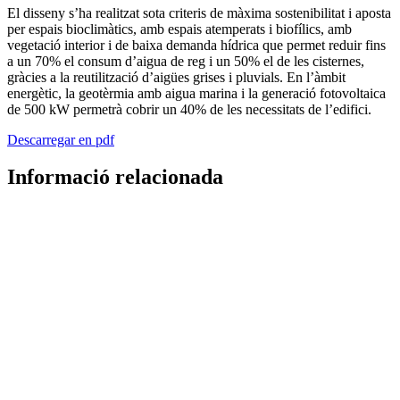
El disseny s’ha realitzat sota criteris de màxima sostenibilitat i aposta
per espais bioclimàtics, amb espais atemperats i biofílics, amb
vegetació interior i de baixa demanda hídrica que permet reduir fins
a un 70% el consum d’aigua de reg i un 50% el de les cisternes,
gràcies a la reutilització d’aigües grises i pluvials. En l’àmbit
energètic, la geotèrmia amb aigua marina i la generació fotovoltaica
de 500 kW permetrà cobrir un 40% de les necessitats de l’edifici.
Descarregar en pdf
Informació relacionada