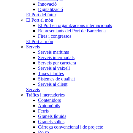
Innovació
Digitalització
El Port del futur
El Port al món
El Port en organitzacions internacionals
Representants del Port de Barcelona
Fires i congressos
El Port al món
Serveis
Serveis marítims
Serveis intermodals
Serveis per carretera
Serveis al vaixell
Taxes i tarifes
Sistemes de qualitat
Serveis al client
Serveis
Tràfics i mercaderies
Contenidors
Automòbils
Ferris
Granels líquids
Granels sòlids
Càrrega convencional i de projecte
Ro-ro