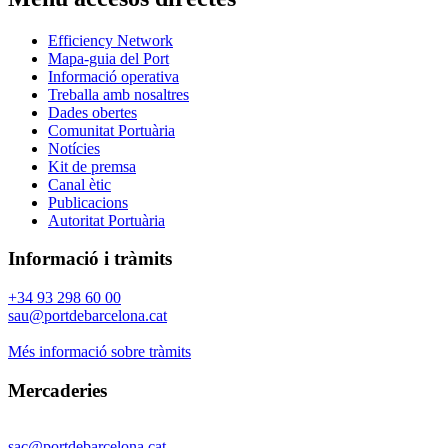
Efficiency Network
Mapa-guia del Port
Informació operativa
Treballa amb nosaltres
Dades obertes
Comunitat Portuària
Notícies
Kit de premsa
Canal ètic
Publicacions
Autoritat Portuària
Informació i tràmits
+34 93 298 60 00
sau@portdebarcelona.cat
Més informació sobre tràmits
Mercaderies
sac@portdebarcelona.cat