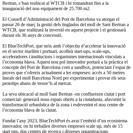
Bertran, s’han reubicat al WTCB i hi romandran fins a la
inauguració del nou equipament de 25.700 m2.
El Consell d’Administració del Port de Barcelona va atorgar el
passat 26 de març la gestió dels tinglados del moll de Sant Bertran a
WTCB, que realitzarà la inversió en aquest projecte i el gestionarà
durant els 36 anys de concessió.
El BlueTechPort, que neix amb l’objectiu d’accelerar la innovació
en el sector marítim i portuari, acollirà start-ups, scale-ups,
acceleradores i institucions i organismes internacionals vinculats a
l’economia blava. Aquest nou pol innovador portarà a la pràctica el
concepte del Port de Barcelona com a sandbox, potenciant l’espai de
proves que s’ofereix actualment a les empreses: accés a 50 metres
lineals del moll Barcelona Nord per experimentar i provar els seus
prototips abans de treure’ls al mercat.
La seva ubicació al moll Sant Bertran -on conflueixen ciutat i port
comercial- generarà nous espais oberts a la ciutadania, afavorint la
transformació urbanística de la zona i esdevenint el nou centre de
l’economia blava de la ciutat.
Fundat l’any 2023, BlueTechPort és avui l’embrió d’un ecosistema
innovador, on hi treballen diverses empreses scale up, més de 15
start ups, dos centres de recerca i diverses organitzacions