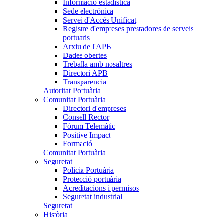
Informació estadística
Sede electrónica
Servei d'Accés Unificat
Registre d'empreses prestadores de serveis
portuaris
Arxiu de l'APB
Dades obertes
Treballa amb nosaltres
Directori APB
Transparencia
Autoritat Portuària
Comunitat Portuària
Directori d'empreses
Consell Rector
Fòrum Telemàtic
Positive Impact
Formació
Comunitat Portuària
Seguretat
Policia Portuària
Protecció portuària
Acreditacions i permisos
Seguretat industrial
Seguretat
Història