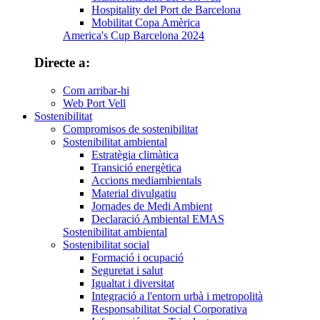
Hospitality del Port de Barcelona
Mobilitat Copa Amèrica
America's Cup Barcelona 2024
Directe a:
Com arribar-hi
Web Port Vell
Sostenibilitat
Compromisos de sostenibilitat
Sostenibilitat ambiental
Estratègia climàtica
Transició energètica
Accions mediambientals
Material divulgatiu
Jornades de Medi Ambient
Declaració Ambiental EMAS
Sostenibilitat ambiental
Sostenibilitat social
Formació i ocupació
Seguretat i salut
Igualtat i diversitat
Integració a l'entorn urbà i metropolità
Responsabilitat Social Corporativa