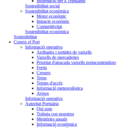
Informació per a Tripulants
Sostenibilitat social
Sostenibilitat econòmica
Motor econòmic
Impacte econòmic
Competitivitat
Sostenibilitat econòmica
Sostenibilitat
Coneix el Port
Informació operativa
Arribades i sortides de vaixells
Vaixells de mercaderies
Prioritat d'atracada vaixells portacontenidors
Ferris
Creuers
Trens
Temps d'accés
Informació meteorològica
Avisos
Informació operativa
Autoritat Portuària
Qui som
Trabaja con nosotros
Memòries anuals
Informació econòmica