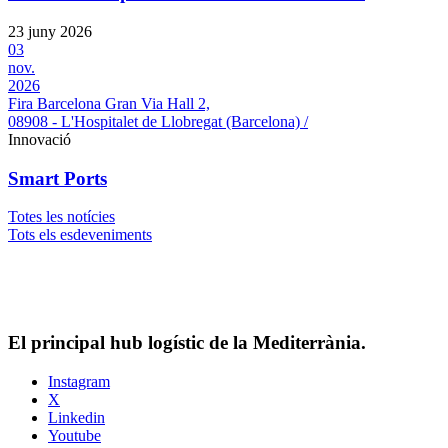
23 juny 2026
03
nov.
2026
Fira Barcelona Gran Via Hall 2,
08908 - L'Hospitalet de Llobregat (Barcelona) /
Innovació
Smart Ports
Totes les notícies
Tots els esdeveniments
El principal hub logístic de la Mediterrània.
Instagram
X
Linkedin
Youtube