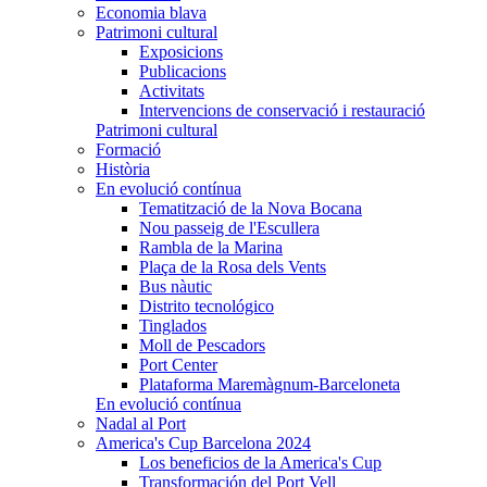
Economia blava
Patrimoni cultural
Exposicions
Publicacions
Activitats
Intervencions de conservació i restauració
Patrimoni cultural
Formació
Història
En evolució contínua
Tematització de la Nova Bocana
Nou passeig de l'Escullera
Rambla de la Marina
Plaça de la Rosa dels Vents
Bus nàutic
Distrito tecnológico
Tinglados
Moll de Pescadors
Port Center
Plataforma Maremàgnum-Barceloneta
En evolució contínua
Nadal al Port
America's Cup Barcelona 2024
Los beneficios de la America's Cup
Transformación del Port Vell