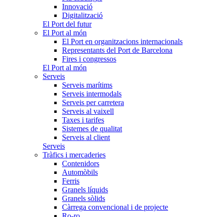
Innovació
Digitalització
El Port del futur
El Port al món
El Port en organitzacions internacionals
Representants del Port de Barcelona
Fires i congressos
El Port al món
Serveis
Serveis marítims
Serveis intermodals
Serveis per carretera
Serveis al vaixell
Taxes i tarifes
Sistemes de qualitat
Serveis al client
Serveis
Tràfics i mercaderies
Contenidors
Automòbils
Ferris
Granels líquids
Granels sòlids
Càrrega convencional i de projecte
Ro-ro