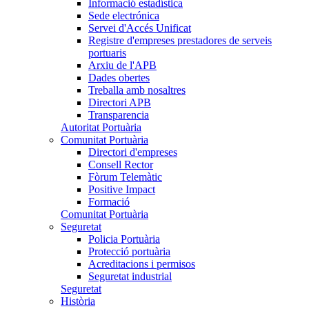
Informació estadística
Sede electrónica
Servei d'Accés Unificat
Registre d'empreses prestadores de serveis
portuaris
Arxiu de l'APB
Dades obertes
Treballa amb nosaltres
Directori APB
Transparencia
Autoritat Portuària
Comunitat Portuària
Directori d'empreses
Consell Rector
Fòrum Telemàtic
Positive Impact
Formació
Comunitat Portuària
Seguretat
Policia Portuària
Protecció portuària
Acreditacions i permisos
Seguretat industrial
Seguretat
Història