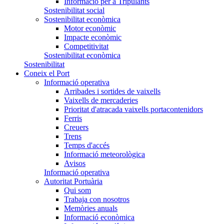
Informació per a Tripulants
Sostenibilitat social
Sostenibilitat econòmica
Motor econòmic
Impacte econòmic
Competitivitat
Sostenibilitat econòmica
Sostenibilitat
Coneix el Port
Informació operativa
Arribades i sortides de vaixells
Vaixells de mercaderies
Prioritat d'atracada vaixells portacontenidors
Ferris
Creuers
Trens
Temps d'accés
Informació meteorològica
Avisos
Informació operativa
Autoritat Portuària
Qui som
Trabaja con nosotros
Memòries anuals
Informació econòmica