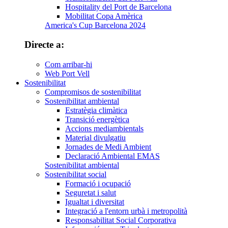
Hospitality del Port de Barcelona
Mobilitat Copa Amèrica
America's Cup Barcelona 2024
Directe a:
Com arribar-hi
Web Port Vell
Sostenibilitat
Compromisos de sostenibilitat
Sostenibilitat ambiental
Estratègia climàtica
Transició energètica
Accions mediambientals
Material divulgatiu
Jornades de Medi Ambient
Declaració Ambiental EMAS
Sostenibilitat ambiental
Sostenibilitat social
Formació i ocupació
Seguretat i salut
Igualtat i diversitat
Integració a l'entorn urbà i metropolità
Responsabilitat Social Corporativa