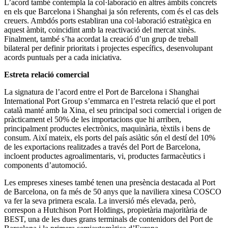
L’acord també contempla la col·laboració en altres àmbits concrets
en els que Barcelona i Shanghai ja són referents, com és el cas dels
creuers. Ambdós ports establiran una col·laboració estratègica en
aquest àmbit, coincidint amb la reactivació del mercat xinès.
Finalment, també s’ha acordat la creació d’un grup de treball
bilateral per definir prioritats i projectes específics, desenvolupant
acords puntuals per a cada iniciativa.
Estreta relació comercial
La signatura de l’acord entre el Port de Barcelona i Shanghai
International Port Group s’emmarca en l’estreta relació que el port
català manté amb la Xina, el seu principal soci comercial i origen de
pràcticament el 50% de les importacions que hi arriben,
principalment productes electrònics, maquinària, tèxtils i bens de
consum. Així mateix, els ports del país asiàtic són el destí del 10%
de les exportacions realitzades a través del Port de Barcelona,
incloent productes agroalimentaris, vi, productes farmacèutics i
components d’automoció.
Les empreses xineses també tenen una presència destacada al Port
de Barcelona, on fa més de 50 anys que la naviliera xinesa COSCO
va fer la seva primera escala. La inversió més elevada, però,
correspon a Hutchison Port Holdings, propietària majoritària de
BEST, una de les dues grans terminals de contenidors del Port de