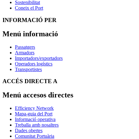
Sostenibilitat
Coneix el Port
INFORMACIÓ PER
Menú informació
Passatgers
Armadors
Importadors/exportadors
Operadors logístics
Transportistes
ACCÉS DIRECTE A
Menú accesos directes
Efficiency Network
Mapa-guia del Port
Informació operativa
Treballa amb nosaltres
Dades obertes
Comunitat Portuària