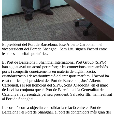
El president del Port de Barcelona, José Alberto Carbonell, i el
vicepresident del Port de Shanghai, Sam Liu, signen l’acord entre
les dues autoritats portuàries.
El Port de Barcelona i Shanghai International Port Group (SIPG)
han signat avui un acord per reforçar les connexions entre ambdós
ports i compartir coneixements en matèria de digitalització,
estandarització i descarbonització del transport marítim. L’acord ha
estat rubricat pel president del Port de Barcelona, José Alberto
Carbonell, i el seu homòleg del SIPG, Song Xiaodong, en el marc
de la visita conjunta que el Port de Barcelona i la Generalitat de
Catalunya, representada pel seu president, Salvador Illa, han realitzat
al Port de Shanghai.
L’acord té com a objectiu consolidar la relació entre el Port de
Barcelona i el Port de Shanghai, el port de contenidors més gran del