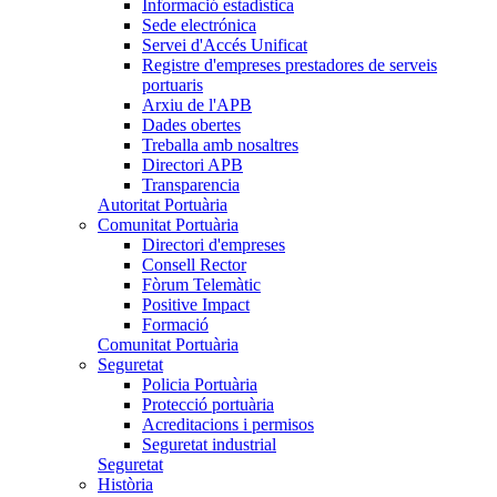
Informació estadística
Sede electrónica
Servei d'Accés Unificat
Registre d'empreses prestadores de serveis
portuaris
Arxiu de l'APB
Dades obertes
Treballa amb nosaltres
Directori APB
Transparencia
Autoritat Portuària
Comunitat Portuària
Directori d'empreses
Consell Rector
Fòrum Telemàtic
Positive Impact
Formació
Comunitat Portuària
Seguretat
Policia Portuària
Protecció portuària
Acreditacions i permisos
Seguretat industrial
Seguretat
Història