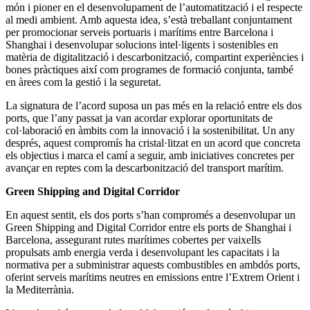
món i pioner en el desenvolupament de l’automatització i el respecte
al medi ambient. Amb aquesta idea, s’està treballant conjuntament
per promocionar serveis portuaris i marítims entre Barcelona i
Shanghai i desenvolupar solucions intel·ligents i sostenibles en
matèria de digitalització i descarbonització, compartint experiències i
bones pràctiques així com programes de formació conjunta, també
en àrees com la gestió i la seguretat.
La signatura de l’acord suposa un pas més en la relació entre els dos
ports, que l’any passat ja van acordar explorar oportunitats de
col·laboració en àmbits com la innovació i la sostenibilitat. Un any
després, aquest compromís ha cristal·litzat en un acord que concreta
els objectius i marca el camí a seguir, amb iniciatives concretes per
avançar en reptes com la descarbonització del transport marítim.
Green Shipping and Digital Corridor
En aquest sentit, els dos ports s’han compromés a desenvolupar un
Green Shipping and Digital Corridor entre els ports de Shanghai i
Barcelona, assegurant rutes marítimes cobertes per vaixells
propulsats amb energia verda i desenvolupant les capacitats i la
normativa per a subministrar aquests combustibles en ambdós ports,
oferint serveis marítims neutres en emissions entre l’Extrem Orient i
la Mediterrània.