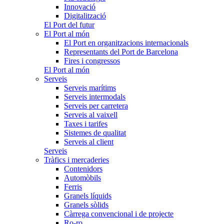
Innovació
Digitalització
El Port del futur
El Port al món
El Port en organitzacions internacionals
Representants del Port de Barcelona
Fires i congressos
El Port al món
Serveis
Serveis marítims
Serveis intermodals
Serveis per carretera
Serveis al vaixell
Taxes i tarifes
Sistemes de qualitat
Serveis al client
Serveis
Tràfics i mercaderies
Contenidors
Automòbils
Ferris
Granels líquids
Granels sòlids
Càrrega convencional i de projecte
Ro-ro