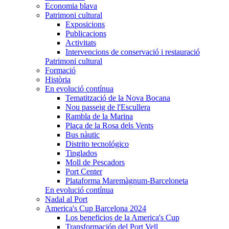
Economia blava
Patrimoni cultural
Exposicions
Publicacions
Activitats
Intervencions de conservació i restauració
Patrimoni cultural
Formació
Història
En evolució contínua
Tematització de la Nova Bocana
Nou passeig de l'Escullera
Rambla de la Marina
Plaça de la Rosa dels Vents
Bus nàutic
Distrito tecnológico
Tinglados
Moll de Pescadors
Port Center
Plataforma Maremàgnum-Barceloneta
En evolució contínua
Nadal al Port
America's Cup Barcelona 2024
Los beneficios de la America's Cup
Transformación del Port Vell