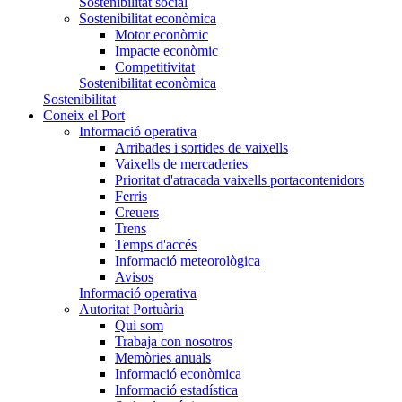
Sostenibilitat social
Sostenibilitat econòmica
Motor econòmic
Impacte econòmic
Competitivitat
Sostenibilitat econòmica
Sostenibilitat
Coneix el Port
Informació operativa
Arribades i sortides de vaixells
Vaixells de mercaderies
Prioritat d'atracada vaixells portacontenidors
Ferris
Creuers
Trens
Temps d'accés
Informació meteorològica
Avisos
Informació operativa
Autoritat Portuària
Qui som
Trabaja con nosotros
Memòries anuals
Informació econòmica
Informació estadística