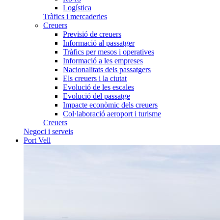
Logística
Tràfics i mercaderies
Creuers
Previsió de creuers
Informació al passatger
Tràfics per mesos i operatives
Informació a les empreses
Nacionalitats dels passatgers
Els creuers i la ciutat
Evolució de les escales
Evolució del passatge
Impacte econòmic dels creuers
Col·laboració aeroport i turisme
Creuers
Negoci i serveis
Port Vell