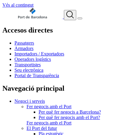
Vés al contingut
Accesos directes
Passatgers
Armadors
Importadors / Exportadors
Operadors logístics
Transportistes
Seu electrònica
Portal de Transparència
Navegació principal
Negoci i serveis
Fer negocis amb el Port
Per què fer negocis a Barcelona?
Per què fer negocis amb el Port?
Fer negocis amb el Port
El Port del futur
Pla estratègic