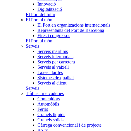
Innovació
Digitalització
El Port del futur
El Port al món
El Port en organitzacions internacionals
Representants del Port de Barcelona
Fires i congressos
El Port al món
Serveis
Serveis marítims
Serveis intermodals
Serveis per carretera
Serveis al vaixell
Taxes i tarifes
Sistemes de qualitat
Serveis al client
Serveis
Tràfics i mercaderies
Contenidors
Automòbils
Ferris
Granels líquids
Granels sòlids
Càrrega convencional i de projecte
Ro-ro