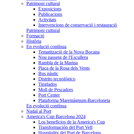
Patrimoni cultural
Exposicions
Publicacions
Activitats
Intervencions de conservació i restauració
Patrimoni cultural
Formació
Història
En evolució contínua
Tematització de la Nova Bocana
Nou passeig de l'Escullera
Rambla de la Marina
Plaça de la Rosa dels Vents
Bus nàutic
Distrito tecnológico
Tinglados
Moll de Pescadors
Port Center
Plataforma Maremàgnum-Barceloneta
En evolució contínua
Nadal al Port
America's Cup Barcelona 2024
Los beneficios de la America's Cup
Transformación del Port Vell
Hospitality del Port de Barcelona