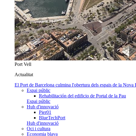
Port Vell
Actualitat
El Port de Barcelona culmina l'obertura dels espais de la Nova
Espai públic
Rehabilitación del edificio de Portal de la Pau
Espai públic
Hub d'innovació
Pier01
BlueTechPort
Hub d'innovació
Oci i cultura
Economia blava