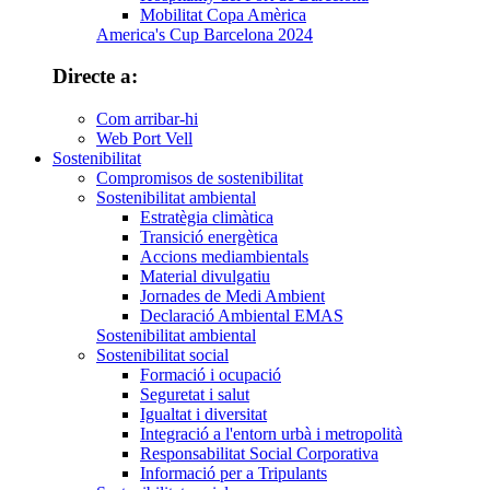
Mobilitat Copa Amèrica
America's Cup Barcelona 2024
Directe a:
Com arribar-hi
Web Port Vell
Sostenibilitat
Compromisos de sostenibilitat
Sostenibilitat ambiental
Estratègia climàtica
Transició energètica
Accions mediambientals
Material divulgatiu
Jornades de Medi Ambient
Declaració Ambiental EMAS
Sostenibilitat ambiental
Sostenibilitat social
Formació i ocupació
Seguretat i salut
Igualtat i diversitat
Integració a l'entorn urbà i metropolità
Responsabilitat Social Corporativa
Informació per a Tripulants