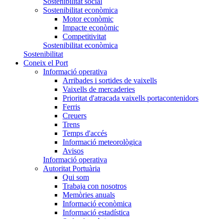
Sostenibilitat social
Sostenibilitat econòmica
Motor econòmic
Impacte econòmic
Competitivitat
Sostenibilitat econòmica
Sostenibilitat
Coneix el Port
Informació operativa
Arribades i sortides de vaixells
Vaixells de mercaderies
Prioritat d'atracada vaixells portacontenidors
Ferris
Creuers
Trens
Temps d'accés
Informació meteorològica
Avisos
Informació operativa
Autoritat Portuària
Qui som
Trabaja con nosotros
Memòries anuals
Informació econòmica
Informació estadística