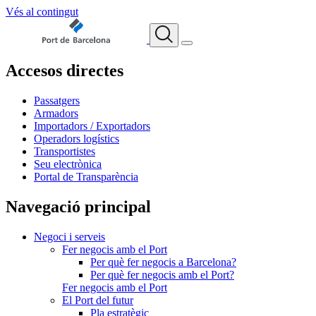
Vés al contingut
Accesos directes
Passatgers
Armadors
Importadors / Exportadors
Operadors logístics
Transportistes
Seu electrònica
Portal de Transparència
Navegació principal
Negoci i serveis
Fer negocis amb el Port
Per què fer negocis a Barcelona?
Per què fer negocis amb el Port?
Fer negocis amb el Port
El Port del futur
Pla estratègic