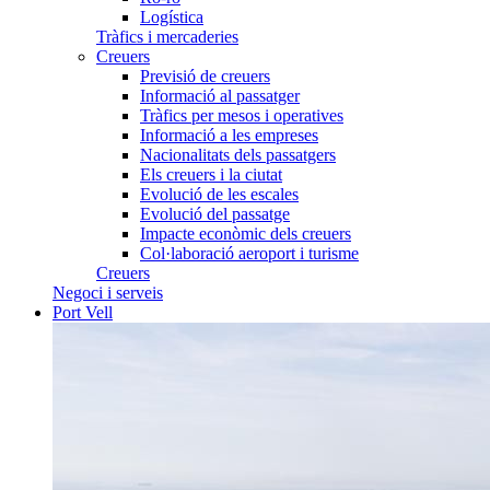
Logística
Tràfics i mercaderies
Creuers
Previsió de creuers
Informació al passatger
Tràfics per mesos i operatives
Informació a les empreses
Nacionalitats dels passatgers
Els creuers i la ciutat
Evolució de les escales
Evolució del passatge
Impacte econòmic dels creuers
Col·laboració aeroport i turisme
Creuers
Negoci i serveis
Port Vell