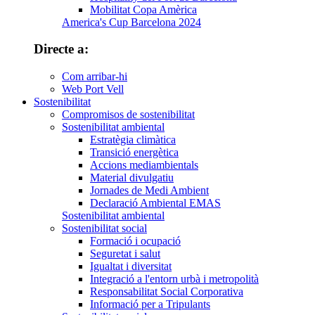
Mobilitat Copa Amèrica
America's Cup Barcelona 2024
Directe a:
Com arribar-hi
Web Port Vell
Sostenibilitat
Compromisos de sostenibilitat
Sostenibilitat ambiental
Estratègia climàtica
Transició energètica
Accions mediambientals
Material divulgatiu
Jornades de Medi Ambient
Declaració Ambiental EMAS
Sostenibilitat ambiental
Sostenibilitat social
Formació i ocupació
Seguretat i salut
Igualtat i diversitat
Integració a l'entorn urbà i metropolità
Responsabilitat Social Corporativa
Informació per a Tripulants