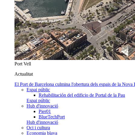
Port Vell
Actualitat
El Port de Barcelona culmina l'obertura dels espais de la Nova
Espai públic
Rehabilitación del edificio de Portal de la Pau
Espai públic
Hub d'innovació
Pier01
BlueTechPort
Hub d'innovació
Oci i cultura
Economia blava