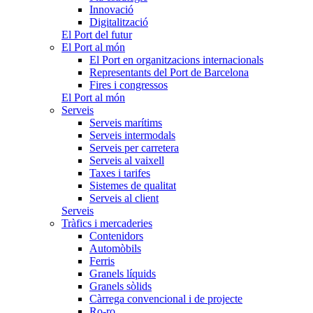
Innovació
Digitalització
El Port del futur
El Port al món
El Port en organitzacions internacionals
Representants del Port de Barcelona
Fires i congressos
El Port al món
Serveis
Serveis marítims
Serveis intermodals
Serveis per carretera
Serveis al vaixell
Taxes i tarifes
Sistemes de qualitat
Serveis al client
Serveis
Tràfics i mercaderies
Contenidors
Automòbils
Ferris
Granels líquids
Granels sòlids
Càrrega convencional i de projecte
Ro-ro