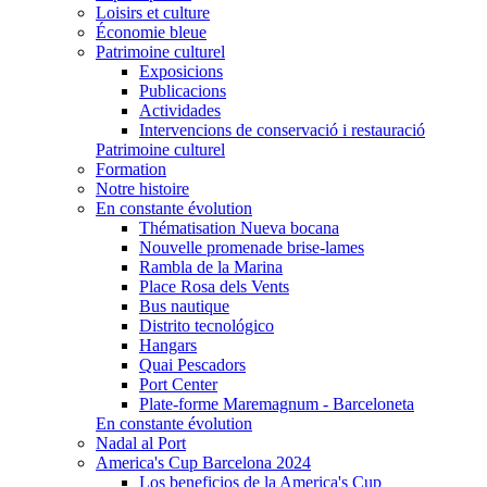
Loisirs et culture
Économie bleue
Patrimoine culturel
Exposicions
Publicacions
Actividades
Intervencions de conservació i restauració
Patrimoine culturel
Formation
Notre histoire
En constante évolution
Thématisation Nueva bocana
Nouvelle promenade brise-lames
Rambla de la Marina
Place Rosa dels Vents
Bus nautique
Distrito tecnológico
Hangars
Quai Pescadors
Port Center
Plate-forme Maremagnum - Barceloneta
En constante évolution
Nadal al Port
America's Cup Barcelona 2024
Los beneficios de la America's Cup