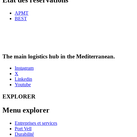
État des réservations
APMT
BEST
The main logistics hub in the Mediterranean.
Instagram
X
Linkedin
Youtube
EXPLORER
Menu explorer
Entreprises et services
Port Vell
Durabilité