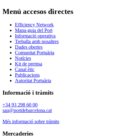
Menú accesos directes
Efficiency Network
Mapa-guia del Port
Informació operativa
Treballa amb nosaltres
Dades obertes
Comunitat Portuària
Notícies
Kit de premsa
Canal ètic
Publicacions
Autoritat Portuària
Informació i tràmits
+34 93 298 60 00
sau@portdebarcelona.cat
Més informació sobre tràmits
Mercaderies