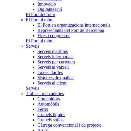
Innovació
Digitalització
El Port del futur
El Port al món
El Port en organitzacions internacionals
Representants del Port de Barcelona
Fires i congressos
El Port al món
Serveis
Serveis marítims
Serveis intermodals
Serveis per carretera
Serveis al vaixell
Taxes i tarifes
Sistemes de qualitat
Serveis al client
Serveis
Tràfics i mercaderies
Contenidors
Automòbils
Ferris
Granels líquids
Granels sòlids
Càrrega convencional i de projecte
Ro-ro