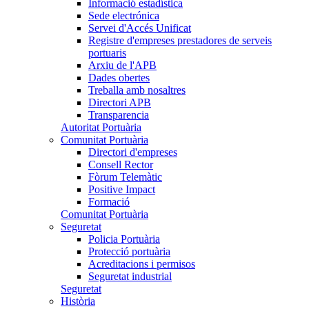
Informació estadística
Sede electrónica
Servei d'Accés Unificat
Registre d'empreses prestadores de serveis
portuaris
Arxiu de l'APB
Dades obertes
Treballa amb nosaltres
Directori APB
Transparencia
Autoritat Portuària
Comunitat Portuària
Directori d'empreses
Consell Rector
Fòrum Telemàtic
Positive Impact
Formació
Comunitat Portuària
Seguretat
Policia Portuària
Protecció portuària
Acreditacions i permisos
Seguretat industrial
Seguretat
Història