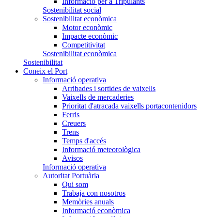
Informació per a Tripulants
Sostenibilitat social
Sostenibilitat econòmica
Motor econòmic
Impacte econòmic
Competitivitat
Sostenibilitat econòmica
Sostenibilitat
Coneix el Port
Informació operativa
Arribades i sortides de vaixells
Vaixells de mercaderies
Prioritat d'atracada vaixells portacontenidors
Ferris
Creuers
Trens
Temps d'accés
Informació meteorològica
Avisos
Informació operativa
Autoritat Portuària
Qui som
Trabaja con nosotros
Memòries anuals
Informació econòmica