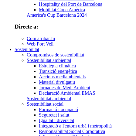
Hospitality del Port de Barcelona
Mobilitat Copa Amèrica
America's Cup Barcelona 2024
Directe a:
Com arribar-hi
Web Port Vell
Sostenibilitat
Compromisos de sostenibilitat
Sostenibilitat ambiental
Estratègia climàtica
Transició energètica
Accions mediambientals
Material divulgatiu
Jornades de Medi Ambient
Declaració Ambiental EMAS
Sostenibilitat ambiental
Sostenibilitat social
Formació i ocupació
Seguretat i salut
Igualtat i diversitat
Integració a l'entorn urbà i metropolità
Responsabilitat Social Corporativa