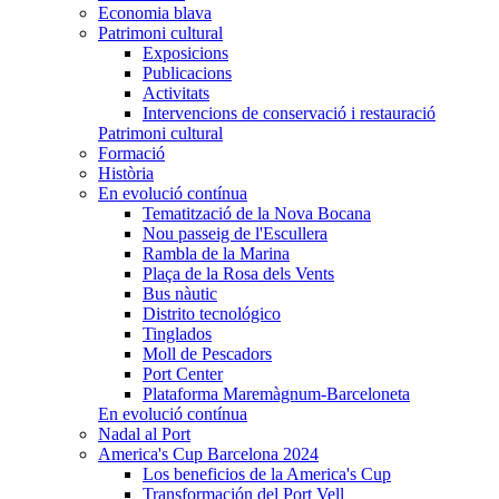
Economia blava
Patrimoni cultural
Exposicions
Publicacions
Activitats
Intervencions de conservació i restauració
Patrimoni cultural
Formació
Història
En evolució contínua
Tematització de la Nova Bocana
Nou passeig de l'Escullera
Rambla de la Marina
Plaça de la Rosa dels Vents
Bus nàutic
Distrito tecnológico
Tinglados
Moll de Pescadors
Port Center
Plataforma Maremàgnum-Barceloneta
En evolució contínua
Nadal al Port
America's Cup Barcelona 2024
Los beneficios de la America's Cup
Transformación del Port Vell