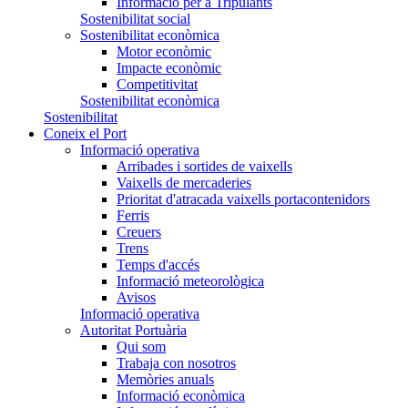
Informació per a Tripulants
Sostenibilitat social
Sostenibilitat econòmica
Motor econòmic
Impacte econòmic
Competitivitat
Sostenibilitat econòmica
Sostenibilitat
Coneix el Port
Informació operativa
Arribades i sortides de vaixells
Vaixells de mercaderies
Prioritat d'atracada vaixells portacontenidors
Ferris
Creuers
Trens
Temps d'accés
Informació meteorològica
Avisos
Informació operativa
Autoritat Portuària
Qui som
Trabaja con nosotros
Memòries anuals
Informació econòmica