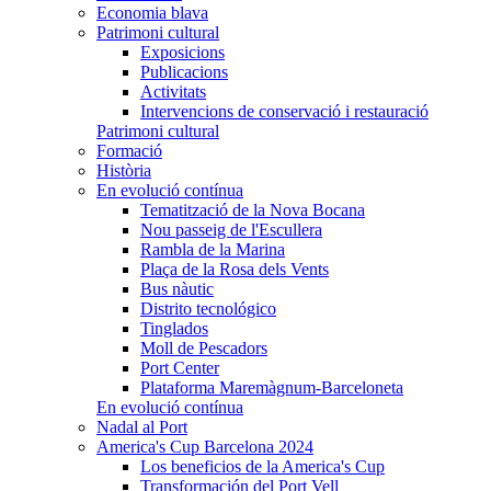
Economia blava
Patrimoni cultural
Exposicions
Publicacions
Activitats
Intervencions de conservació i restauració
Patrimoni cultural
Formació
Història
En evolució contínua
Tematització de la Nova Bocana
Nou passeig de l'Escullera
Rambla de la Marina
Plaça de la Rosa dels Vents
Bus nàutic
Distrito tecnológico
Tinglados
Moll de Pescadors
Port Center
Plataforma Maremàgnum-Barceloneta
En evolució contínua
Nadal al Port
America's Cup Barcelona 2024
Los beneficios de la America's Cup
Transformación del Port Vell