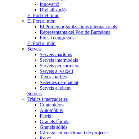
Innovació
Digitalització
El Port del futur
El Port al món
El Port en organitzacions internacionals
Representants del Port de Barcelona
Fires i congressos
El Port al món
Serveis
Serveis marítims
Serveis intermodals
Serveis per carretera
Serveis al vaixell
Taxes i tarifes
Sistemes de qualitat
Serveis al client
Serveis
Tràfics i mercaderies
Contenidors
Automòbils
Ferris
Granels líquids
Granels sòlids
Càrrega convencional i de projecte
Ro-ro