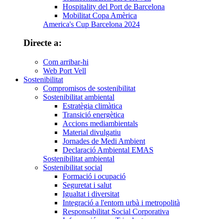
Hospitality del Port de Barcelona
Mobilitat Copa Amèrica
America's Cup Barcelona 2024
Directe a:
Com arribar-hi
Web Port Vell
Sostenibilitat
Compromisos de sostenibilitat
Sostenibilitat ambiental
Estratègia climàtica
Transició energètica
Accions mediambientals
Material divulgatiu
Jornades de Medi Ambient
Declaració Ambiental EMAS
Sostenibilitat ambiental
Sostenibilitat social
Formació i ocupació
Seguretat i salut
Igualtat i diversitat
Integració a l'entorn urbà i metropolità
Responsabilitat Social Corporativa