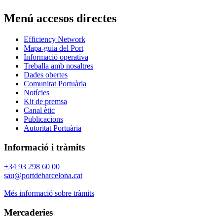
Menú accesos directes
Efficiency Network
Mapa-guia del Port
Informació operativa
Treballa amb nosaltres
Dades obertes
Comunitat Portuària
Notícies
Kit de premsa
Canal ètic
Publicacions
Autoritat Portuària
Informació i tràmits
+34 93 298 60 00
sau@portdebarcelona.cat
Més informació sobre tràmits
Mercaderies