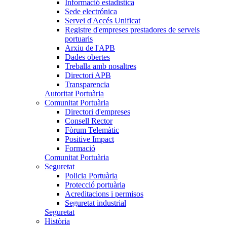
Informació estadística
Sede electrónica
Servei d'Accés Unificat
Registre d'empreses prestadores de serveis
portuaris
Arxiu de l'APB
Dades obertes
Treballa amb nosaltres
Directori APB
Transparencia
Autoritat Portuària
Comunitat Portuària
Directori d'empreses
Consell Rector
Fòrum Telemàtic
Positive Impact
Formació
Comunitat Portuària
Seguretat
Policia Portuària
Protecció portuària
Acreditacions i permisos
Seguretat industrial
Seguretat
Història