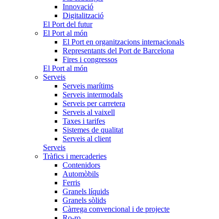
Innovació
Digitalització
El Port del futur
El Port al món
El Port en organitzacions internacionals
Representants del Port de Barcelona
Fires i congressos
El Port al món
Serveis
Serveis marítims
Serveis intermodals
Serveis per carretera
Serveis al vaixell
Taxes i tarifes
Sistemes de qualitat
Serveis al client
Serveis
Tràfics i mercaderies
Contenidors
Automòbils
Ferris
Granels líquids
Granels sòlids
Càrrega convencional i de projecte
Ro-ro