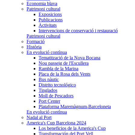
Economia blava
Patrimoni cultural
Exposicions
Publicacions
Activitats
Intervencions de conservació i restauració
Patrimoni cultural
Formació
Història
En evolució contínua
Tematització de la Nova Bocana
Nou passeig de l'Escullera
Rambla de la Marina
Plaça de la Rosa dels Vents
Bus nàutic
Distrito tecnológico
Tinglados
Moll de Pescadors
Port Center
Plataforma Maremàgnum-Barceloneta
En evolució contínua
Nadal al Port
America's Cup Barcelona 2024
Los beneficios de la America's Cup
Transformación del Port Vell