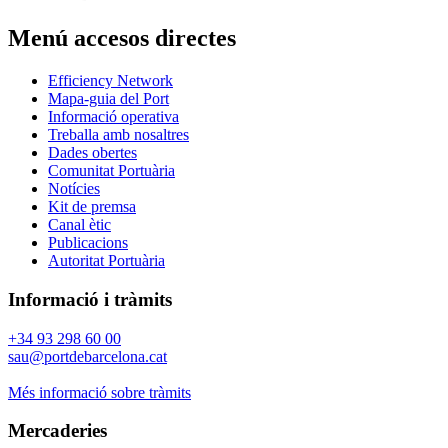
Menú accesos directes
Efficiency Network
Mapa-guia del Port
Informació operativa
Treballa amb nosaltres
Dades obertes
Comunitat Portuària
Notícies
Kit de premsa
Canal ètic
Publicacions
Autoritat Portuària
Informació i tràmits
+34 93 298 60 00
sau@portdebarcelona.cat
Més informació sobre tràmits
Mercaderies