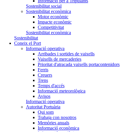
Informació per a Tripulants
Sostenibilitat social
Sostenibilitat econòmica
Motor econòmic
Impacte econòmic
Competitivitat
Sostenibilitat econòmica
Sostenibilitat
Coneix el Port
Informació operativa
Arribades i sortides de vaixells
Vaixells de mercaderies
Prioritat d'atracada vaixells portacontenidors
Ferris
Creuers
Trens
Temps d'accés
Informació meteorològica
Avisos
Informació operativa
Autoritat Portuària
Qui som
Trabaja con nosotros
Memòries anuals
Informació econòmica