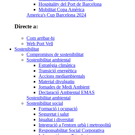
Hospitality del Port de Barcelona
Mobilitat Copa Amèrica
America's Cup Barcelona 2024
Directe a:
Com arribar-hi
Web Port Vell
Sostenibilitat
Compromisos de sostenibilitat
Sostenibilitat ambiental
Estratègia climàtica
Transició energètica
Accions mediambientals
Material divulgatiu
Jornades de Medi Ambient
Declaració Ambiental EMAS
Sostenibilitat ambiental
Sostenibilitat social
Formació i ocupació
Seguretat i salut
Igualtat i diversitat
Integració a l'entorn urbà i metropolità
Responsabilitat Social Corporativa