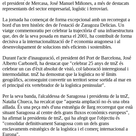
el president de Mercasa, José Manuel Miñones, a més de destacats
representants del sector empresarial, logístic i ferroviari.
La jornada ha començat de forma excepcional amb un recorregut a
bord d'un tren històric des de l'estació de Zaragoza Delicias. Un
viatge commemoratiu per celebrar la trajectòria d' una infraestructura
que, des de la seva posada en marxa el 2001, ha contribuït de forma
decisiva a la internacionalització de l' economia aragonesa i al
desenvolupament de solucions més eficients i sostenibles.
Durant l'acte d'inauguració, el president del Port de Barcelona, José
Alberto Carbonell, ha destacat que "celebrar 25 anys de tmZ és
celebrar un cas d'èxit absolut de visió, col·laboració interregional i
intermodalitat. tmZ ha demostrat que la logística no té límits
geogràfics, aconseguint convertir un territori sense sortida al mar en
el principal eix vertebrador de la logística peninsular".
Per la seva banda, l'alcaldessa de Saragossa i presidenta de la tmZ,
Natalia Chueca, ha recalcat que "aquesta ampliació no és una obra
aïllada. És una peça més d'una estratègia de llarg recorregut que està
situant Saragossa al centre dels grans fluxos econòmics europeus",
ha afirmat la presidenta de tmZ, qui ha afegit que l'objectiu és
"consolidar definitivament Saragossa com un dels grans
enclavaments estratègics de la logística i el comerç internacional a
Europa".