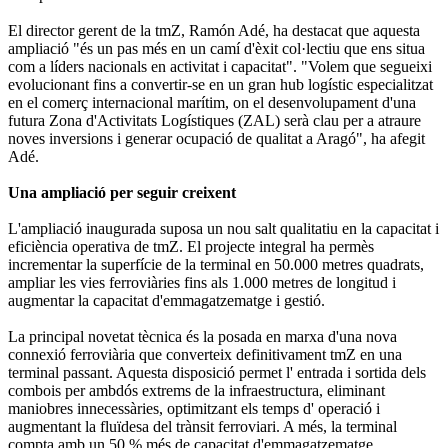
El director gerent de la tmZ, Ramón Adé, ha destacat que aquesta
ampliació "és un pas més en un camí d'èxit col·lectiu que ens situa
com a líders nacionals en activitat i capacitat". "Volem que segueixi
evolucionant fins a convertir-se en un gran hub logístic especialitzat
en el comerç internacional marítim, on el desenvolupament d'una
futura Zona d'Activitats Logístiques (ZAL) serà clau per a atraure
noves inversions i generar ocupació de qualitat a Aragó", ha afegit
Adé.
Una ampliació per seguir creixent
L'ampliació inaugurada suposa un nou salt qualitatiu en la capacitat i
eficiència operativa de tmZ. El projecte integral ha permès
incrementar la superfície de la terminal en 50.000 metres quadrats,
ampliar les vies ferroviàries fins als 1.000 metres de longitud i
augmentar la capacitat d'emmagatzematge i gestió.
La principal novetat tècnica és la posada en marxa d'una nova
connexió ferroviària que converteix definitivament tmZ en una
terminal passant. Aquesta disposició permet l' entrada i sortida dels
combois per ambdós extrems de la infraestructura, eliminant
maniobres innecessàries, optimitzant els temps d' operació i
augmentant la fluïdesa del trànsit ferroviari. A més, la terminal
compta amb un 50 % més de capacitat d'emmagatzematge,