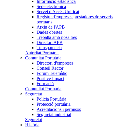
Informació estadística
Sede electrónica
Servei d'Accés Unificat
Registre d'empreses prestadores de serveis
portuaris
Arxiu de l'APB
Dades obertes
Treballa amb nosaltres
Directori APB
Transparencia
Autoritat Portuària
Comunitat Portuària
Directori d'empreses
Consell Rector
Fòrum Telemàtic
Positive Impact
Formació
Comunitat Portuària
Seguretat
Policia Portuària
Protecció portuària
Acreditacions i permisos
Seguretat industrial
Seguretat
Història