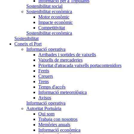
Informació per a Tripulants
Sostenibilitat social
Sostenibilitat econòmica
Motor econòmic
Impacte econòmic
Competitivitat
Sostenibilitat econòmica
Sostenibilitat
Coneix el Port
Informació operativa
Arribades i sortides de vaixells
Vaixells de mercaderies
Prioritat d'atracada vaixells portacontenidors
Ferris
Creuers
Trens
Temps d'accés
Informació meteorològica
Avisos
Informació operativa
Autoritat Portuària
Qui som
Trabaja con nosotros
Memòries anuals
Informació econòmica