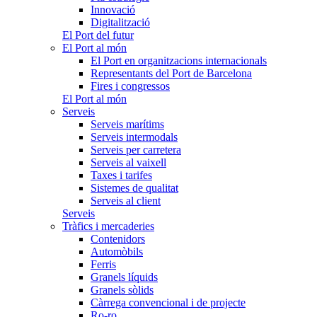
Innovació
Digitalització
El Port del futur
El Port al món
El Port en organitzacions internacionals
Representants del Port de Barcelona
Fires i congressos
El Port al món
Serveis
Serveis marítims
Serveis intermodals
Serveis per carretera
Serveis al vaixell
Taxes i tarifes
Sistemes de qualitat
Serveis al client
Serveis
Tràfics i mercaderies
Contenidors
Automòbils
Ferris
Granels líquids
Granels sòlids
Càrrega convencional i de projecte
Ro-ro