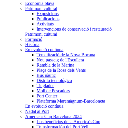
Economia blava
Patrimoni cultural
Exposicions
Publicacions
Activitats
Intervencions de conservació i restauració
Patrimoni cultural
Formació
Història
En evolució contínua
Tematització de la Nova Bocana
Nou passeig de l'Escullera
Rambla de la Marina
Plaça de la Rosa dels Vents
Bus nàutic
Distrito tecnológico
Tinglados
Moll de Pescadors
Port Center
Plataforma Maremàgnum-Barceloneta
En evolució contínua
Nadal al Port
America's Cup Barcelona 2024
Los beneficios de la America's Cup
Transformación del Port Vell