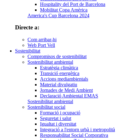
Hospitality del Port de Barcelona
Mobilitat Copa Amèrica
America's Cup Barcelona 2024
Directe a:
Com arribar-hi
Web Port Vell
Sostenibilitat
Compromisos de sostenibilitat
Sostenibilitat ambiental
Estratègia climàtica
Transició energètica
Accions mediambientals
Material divulgatiu
Jornades de Medi Ambient
Declaració Ambiental EMAS
Sostenibilitat ambiental
Sostenibilitat social
Formació i ocupació
Seguretat i salut
Igualtat i diversitat
Integració a l'entorn urbà i metropolità
Responsabilitat Social Corporativa