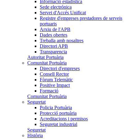
Informació estadística
Sede electrónica
Servei d'Accés Unificat
Registre d'empreses prestadores de serveis
portuaris
Arxiu de l'APB
Dades obertes
Treballa amb nosaltres
Directori APB
Transparencia
Autoritat Portuària
Comunitat Portuària
Directori d'empreses
Consell Rector
Fòrum Telemàtic
Positive Impact
Formació
Comunitat Portuària
Seguretat
Policia Portuària
Protecció portuària
Acreditacions i permisos
Seguretat industrial
Seguretat
Història