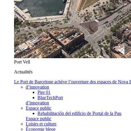
Port Vell
Actualités
Le Port de Barcelone achève l’ouverture des espaces de Nova
d’innovation
Pier 01
BlueTechPort
d’innovation
Espace public
Rehabilitación del edificio de Portal de la Pau
Espace public
Loisirs et culture
Économie bleue