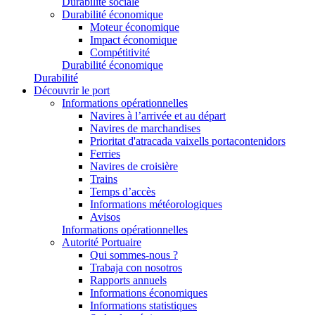
Durabilité sociale
Durabilité économique
Moteur économique
Impact économique
Compétitivité
Durabilité économique
Durabilité
Découvrir le port
Informations opérationnelles
Navires à l’arrivée et au départ
Navires de marchandises
Prioritat d'atracada vaixells portacontenidors
Ferries
Navires de croisière
Trains
Temps d’accès
Informations météorologiques
Avisos
Informations opérationnelles
Autorité Portuaire
Qui sommes-nous ?
Trabaja con nosotros
Rapports annuels
Informations économiques
Informations statistiques