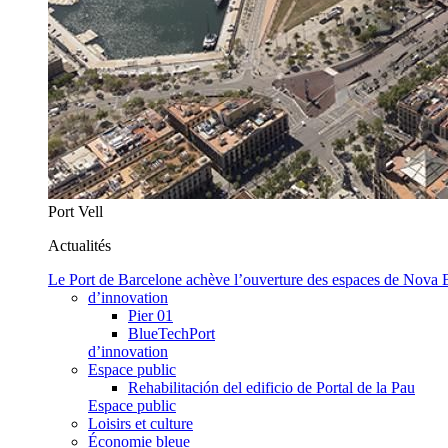
Port Vell
Actualités
Le Port de Barcelone achève l’ouverture des espaces de Nova
d’innovation
Pier 01
BlueTechPort
d’innovation
Espace public
Rehabilitación del edificio de Portal de la Pau
Espace public
Loisirs et culture
Économie bleue