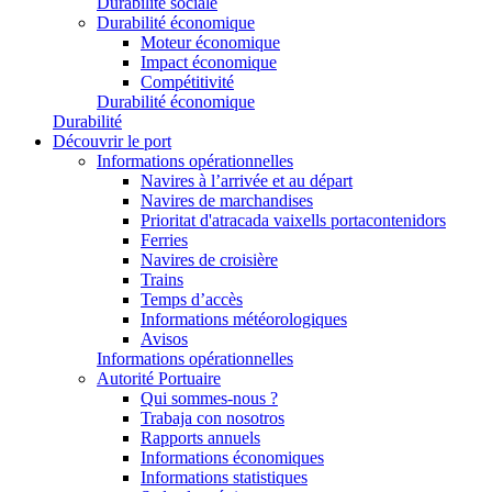
Durabilité sociale
Durabilité économique
Moteur économique
Impact économique
Compétitivité
Durabilité économique
Durabilité
Découvrir le port
Informations opérationnelles
Navires à l’arrivée et au départ
Navires de marchandises
Prioritat d'atracada vaixells portacontenidors
Ferries
Navires de croisière
Trains
Temps d’accès
Informations météorologiques
Avisos
Informations opérationnelles
Autorité Portuaire
Qui sommes-nous ?
Trabaja con nosotros
Rapports annuels
Informations économiques
Informations statistiques