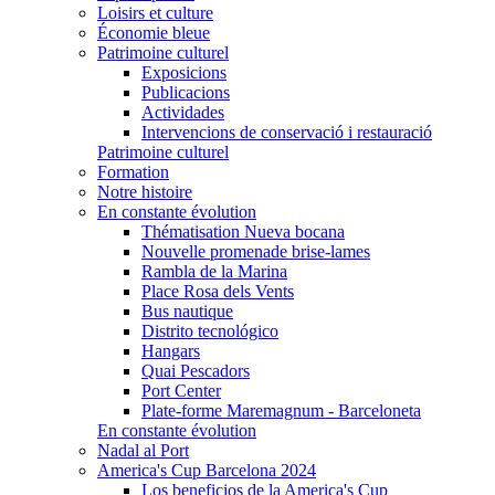
Loisirs et culture
Économie bleue
Patrimoine culturel
Exposicions
Publicacions
Actividades
Intervencions de conservació i restauració
Patrimoine culturel
Formation
Notre histoire
En constante évolution
Thématisation Nueva bocana
Nouvelle promenade brise-lames
Rambla de la Marina
Place Rosa dels Vents
Bus nautique
Distrito tecnológico
Hangars
Quai Pescadors
Port Center
Plate-forme Maremagnum - Barceloneta
En constante évolution
Nadal al Port
America's Cup Barcelona 2024
Los beneficios de la America's Cup