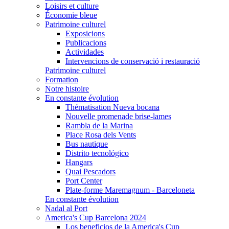
Loisirs et culture
Économie bleue
Patrimoine culturel
Exposicions
Publicacions
Actividades
Intervencions de conservació i restauració
Patrimoine culturel
Formation
Notre histoire
En constante évolution
Thématisation Nueva bocana
Nouvelle promenade brise-lames
Rambla de la Marina
Place Rosa dels Vents
Bus nautique
Distrito tecnológico
Hangars
Quai Pescadors
Port Center
Plate-forme Maremagnum - Barceloneta
En constante évolution
Nadal al Port
America's Cup Barcelona 2024
Los beneficios de la America's Cup