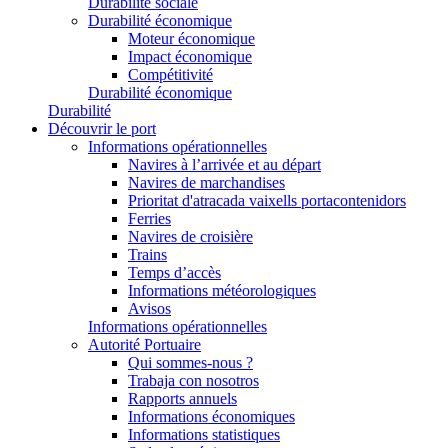
Durabilité sociale
Durabilité économique
Moteur économique
Impact économique
Compétitivité
Durabilité économique
Durabilité
Découvrir le port
Informations opérationnelles
Navires à l’arrivée et au départ
Navires de marchandises
Prioritat d'atracada vaixells portacontenidors
Ferries
Navires de croisière
Trains
Temps d’accès
Informations météorologiques
Avisos
Informations opérationnelles
Autorité Portuaire
Qui sommes-nous ?
Trabaja con nosotros
Rapports annuels
Informations économiques
Informations statistiques