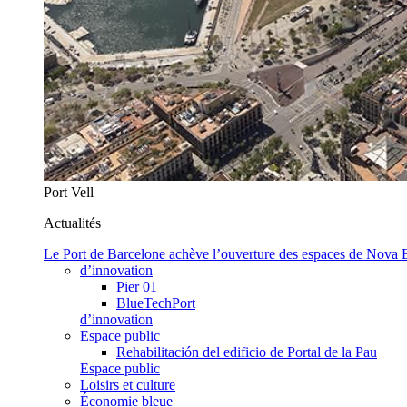
Port Vell
Actualités
Le Port de Barcelone achève l’ouverture des espaces de Nova
d’innovation
Pier 01
BlueTechPort
d’innovation
Espace public
Rehabilitación del edificio de Portal de la Pau
Espace public
Loisirs et culture
Économie bleue