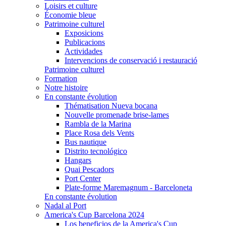
Loisirs et culture
Économie bleue
Patrimoine culturel
Exposicions
Publicacions
Actividades
Intervencions de conservació i restauració
Patrimoine culturel
Formation
Notre histoire
En constante évolution
Thématisation Nueva bocana
Nouvelle promenade brise-lames
Rambla de la Marina
Place Rosa dels Vents
Bus nautique
Distrito tecnológico
Hangars
Quai Pescadors
Port Center
Plate-forme Maremagnum - Barceloneta
En constante évolution
Nadal al Port
America's Cup Barcelona 2024
Los beneficios de la America's Cup