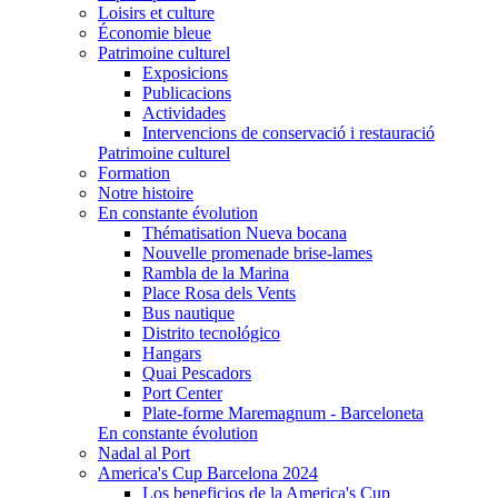
Loisirs et culture
Économie bleue
Patrimoine culturel
Exposicions
Publicacions
Actividades
Intervencions de conservació i restauració
Patrimoine culturel
Formation
Notre histoire
En constante évolution
Thématisation Nueva bocana
Nouvelle promenade brise-lames
Rambla de la Marina
Place Rosa dels Vents
Bus nautique
Distrito tecnológico
Hangars
Quai Pescadors
Port Center
Plate-forme Maremagnum - Barceloneta
En constante évolution
Nadal al Port
America's Cup Barcelona 2024
Los beneficios de la America's Cup