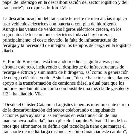
papel de liderazgo en la descarbonización del sector logístico y del
transporte", ha expresado Jordi Vila.
La descarbonización del transporte terrestre de mercancías implica
usar vehículos eléctricos con batería o con pila de hidrógeno.
Aunque las ventas de vehículos ligeros eléctricos crecen, en los
segmentos de los camiones eléctricos todavía hay barreras,
principalmente: el coste elevado, la falta de infraestructura de
recarga y la necesidad de integrar los tiempos de carga en la logística
diaria.
El Port de Barcelona está tomando medidas significativas para
afrontar este reto, incluyendo el despliegue de infraestructuras de
recarga eléctrica y suministro de hidrógeno, así como la generación
de energía eléctrica verde. Asimismo, "desde hace tres años, damos
apoyo a la transformación de camiones diésel a dual para que los
motores puedan utilizar como combustible una mezcla de gasóleo y
H2", ha añadido Vila.
“Desde el Clúster Catalonia Logistics tenemos muy presente el reto
de la descarbonización del sector colaborando e impulsando
acciones para ayudar a las empresas en esta transición de una
manera personalizada”, ha explicado Joaquim Salvat. “Uno de los
retos que afrontamos es definir qué tecnología tiene que marcar el
transporte de media-larga distancia y cómo financiar este cambio”,