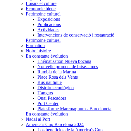
Loisirs et culture
Économie bleue
Patrimoine culturel
Exposicions
Publicacions
Actividades
Intervencions de conservació i restauració
Patrimoine culturel
Formation
Notre histoire
En constante évolution
Thématisation Nueva bocana
Nouvelle promenade brise-lames
Rambla de la Marina
Place Rosa dels Vents
Bus nautique
Distrito tecnológico
Hangars
Quai Pescadors
Port Center
Plate-forme Maremagnum - Barceloneta
En constante évolution
Nadal al Port
America's Cup Barcelona 2024
Los beneficios de la America's Cup