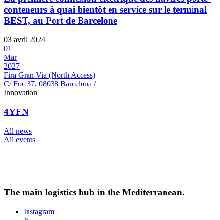
conteneurs à quai bientôt en service sur le terminal
BEST, au Port de Barcelone
03 avril 2024
01
Mar
2027
Fira Gran Via (North Access)
C/ Foc 37, 08038 Barcelona /
Innovation
4YFN
All news
All events
The main logistics hub in the Mediterranean.
Instagram