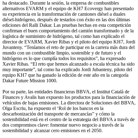
ha destacado. Durante la sesión, la empresa de combustibles
alternativos EVARM y el equipo de KH7 Ecovergy han presentado
su experiencia en la transformación de camiones diésel a duales
diésel-hidrógeno, después de testarlos con éxito en las dos últimas
ediciones del Ralli Dakar. Las pruebas hechas en esta competición
confirman el buen comportamiento del camión transformado y de la
logística de suministro de hidrógeno, tal como han explicado el
director de EVARM, Xavier Ribas y el piloto del equipo KH7, Jordi
Juvanteny. “Teníamos el reto de participar en la carrera más dura del
mundo con un combustible limpio, sostenible y de futuro y el
hidrógeno es lo que cumplía todos los requisitos”, ha expresado
Xavier Ribas. “El reto que hemos alcanzado a escala técnica ha sido
muy importante”, tal como ha explicado Jordi Jubanteny, piloto del
equipo KH7 que ha ganado la edición de este año en la categoría
Dakar Future Mission 1000.
Por su parte, las entidades financieras BBVA, el Institut Català de
Finances y Avalis han expuesto los productos para la financiación de
vehículos de bajas emisiones. La directora de Soluciones del BBVA,
Olga Escriu, ha expuesto el ‘Rol de los bancos en la
descarbonización del transporte de mercancías” y cómo la
sostenibilidad está en el centro de la estrategia del BBVA a través de
dos compromisos clave: fomentar nuevo negocio a través de la
sostenibilidad y alcanzar cero emisiones en el 2050.