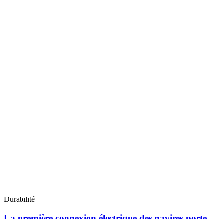
Durabilité
La première connexion électrique des navires porte-