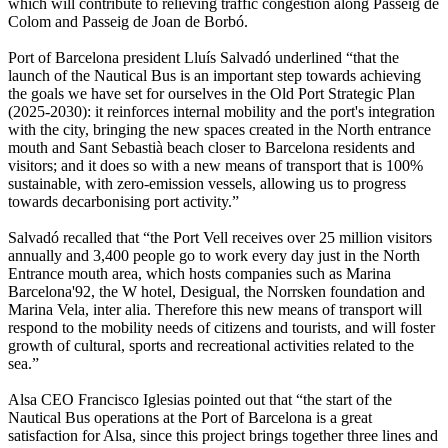
which will contribute to relieving traffic congestion along Passeig de
Colom and Passeig de Joan de Borbó.
Port of Barcelona president Lluís Salvadó underlined “that the
launch of the Nautical Bus is an important step towards achieving
the goals we have set for ourselves in the Old Port Strategic Plan
(2025-2030): it reinforces internal mobility and the port's integration
with the city, bringing the new spaces created in the North entrance
mouth and Sant Sebastià beach closer to Barcelona residents and
visitors; and it does so with a new means of transport that is 100%
sustainable, with zero-emission vessels, allowing us to progress
towards decarbonising port activity.”
Salvadó recalled that “the Port Vell receives over 25 million visitors
annually and 3,400 people go to work every day just in the North
Entrance mouth area, which hosts companies such as Marina
Barcelona'92, the W hotel, Desigual, the Norrsken foundation and
Marina Vela, inter alia. Therefore this new means of transport will
respond to the mobility needs of citizens and tourists, and will foster
growth of cultural, sports and recreational activities related to the
sea.”
Alsa CEO Francisco Iglesias pointed out that “the start of the
Nautical Bus operations at the Port of Barcelona is a great
satisfaction for Alsa, since this project brings together three lines and