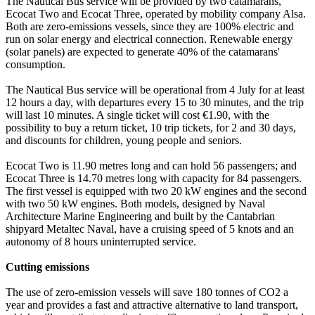
The Nautical Bus service will be provided by two catamarans,
Ecocat Two and Ecocat Three, operated by mobility company Alsa.
Both are zero-emissions vessels, since they are 100% electric and
run on solar energy and electrical connection. Renewable energy
(solar panels) are expected to generate 40% of the catamarans'
consumption.
The Nautical Bus service will be operational from 4 July for at least
12 hours a day, with departures every 15 to 30 minutes, and the trip
will last 10 minutes. A single ticket will cost €1.90, with the
possibility to buy a return ticket, 10 trip tickets, for 2 and 30 days,
and discounts for children, young people and seniors.
Ecocat Two is 11.90 metres long and can hold 56 passengers; and
Ecocat Three is 14.70 metres long with capacity for 84 passengers.
The first vessel is equipped with two 20 kW engines and the second
with two 50 kW engines. Both models, designed by Naval
Architecture Marine Engineering and built by the Cantabrian
shipyard Metaltec Naval, have a cruising speed of 5 knots and an
autonomy of 8 hours uninterrupted service.
Cutting emissions
The use of zero-emission vessels will save 180 tonnes of CO2 a
year and provides a fast and attractive alternative to land transport,