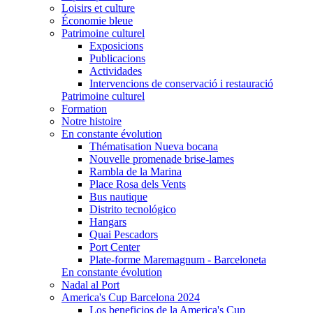
Loisirs et culture
Économie bleue
Patrimoine culturel
Exposicions
Publicacions
Actividades
Intervencions de conservació i restauració
Patrimoine culturel
Formation
Notre histoire
En constante évolution
Thématisation Nueva bocana
Nouvelle promenade brise-lames
Rambla de la Marina
Place Rosa dels Vents
Bus nautique
Distrito tecnológico
Hangars
Quai Pescadors
Port Center
Plate-forme Maremagnum - Barceloneta
En constante évolution
Nadal al Port
America's Cup Barcelona 2024
Los beneficios de la America's Cup