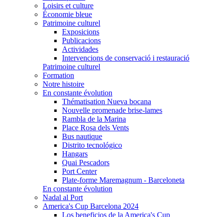
Loisirs et culture
Économie bleue
Patrimoine culturel
Exposicions
Publicacions
Actividades
Intervencions de conservació i restauració
Patrimoine culturel
Formation
Notre histoire
En constante évolution
Thématisation Nueva bocana
Nouvelle promenade brise-lames
Rambla de la Marina
Place Rosa dels Vents
Bus nautique
Distrito tecnológico
Hangars
Quai Pescadors
Port Center
Plate-forme Maremagnum - Barceloneta
En constante évolution
Nadal al Port
America's Cup Barcelona 2024
Los beneficios de la America's Cup