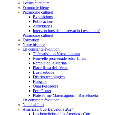
Loisirs et culture
Économie bleue
Patrimoine culturel
Exposicions
Publicacions
Actividades
Intervencions de conservació i restauració
Patrimoine culturel
Formation
Notre histoire
En constante évolution
Thématisation Nueva bocana
Nouvelle promenade brise-lames
Rambla de la Marina
Place Rosa dels Vents
Bus nautique
Distrito tecnológico
Hangars
Quai Pescadors
Port Center
Plate-forme Maremagnum - Barceloneta
En constante évolution
Nadal al Port
America's Cup Barcelona 2024
Los beneficios de la America's Cup