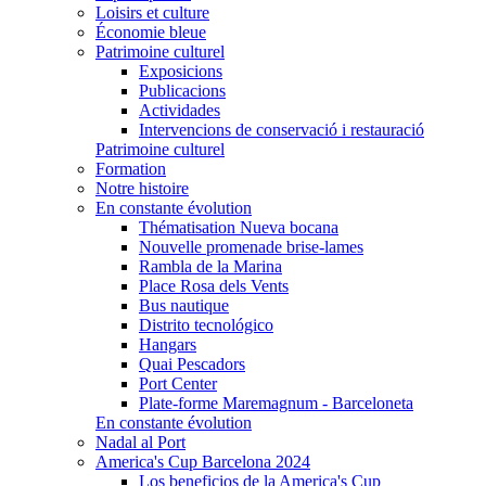
Loisirs et culture
Économie bleue
Patrimoine culturel
Exposicions
Publicacions
Actividades
Intervencions de conservació i restauració
Patrimoine culturel
Formation
Notre histoire
En constante évolution
Thématisation Nueva bocana
Nouvelle promenade brise-lames
Rambla de la Marina
Place Rosa dels Vents
Bus nautique
Distrito tecnológico
Hangars
Quai Pescadors
Port Center
Plate-forme Maremagnum - Barceloneta
En constante évolution
Nadal al Port
America's Cup Barcelona 2024
Los beneficios de la America's Cup