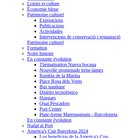
Loisirs et culture
Économie bleue
Patrimoine culturel
Exposicions
Publicacions
Actividades
Intervencions de conservació i restauració
Patrimoine culturel
Formation
Notre histoire
En constante évolution
Thématisation Nueva bocana
Nouvelle promenade brise-lames
Rambla de la Marina
Place Rosa dels Vents
Bus nautique
Distrito tecnológico
Hangars
Quai Pescadors
Port Center
Plate-forme Maremagnum - Barceloneta
En constante évolution
Nadal al Port
America's Cup Barcelona 2024
Los beneficios de la America's Cup