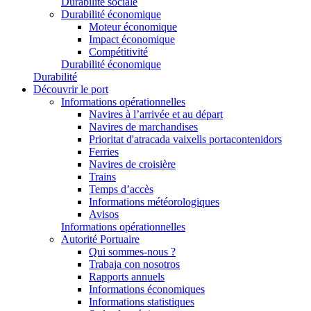
Durabilité sociale
Durabilité économique
Moteur économique
Impact économique
Compétitivité
Durabilité économique
Durabilité
Découvrir le port
Informations opérationnelles
Navires à l’arrivée et au départ
Navires de marchandises
Prioritat d'atracada vaixells portacontenidors
Ferries
Navires de croisière
Trains
Temps d’accès
Informations météorologiques
Avisos
Informations opérationnelles
Autorité Portuaire
Qui sommes-nous ?
Trabaja con nosotros
Rapports annuels
Informations économiques
Informations statistiques