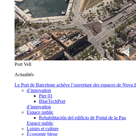
Port Vell
Actualités
Le Port de Barcelone achève l’ouverture des espaces de Nova
d’innovation
Pier 01
BlueTechPort
d’innovation
Espace public
Rehabilitación del edificio de Portal de la Pau
Espace public
Loisirs et culture
Économie bleue